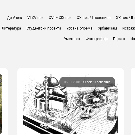
До V век
VI-XV век
XVI – XIX век
ХХ век / I половина
ХХ век / I
Литература
Студентски проекти
Урбана опрема
Урбанизам
Истра
Уметност
Фотографија
Пејзаж
Ин
06.01.2018
•
ХХ век / II половина