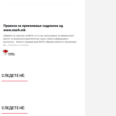
СЛЕДЕТЕ НÈ:
СЛЕДЕТЕ НÈ: