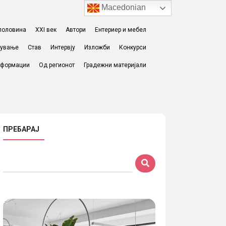
Macedonian
I половина
XXI век
Автори
Ентериер и мебел
жување
Став
Интервју
Изложби
Конкурси
формации
Од регионот
Градежни материјали
ПРЕБАРАЈ