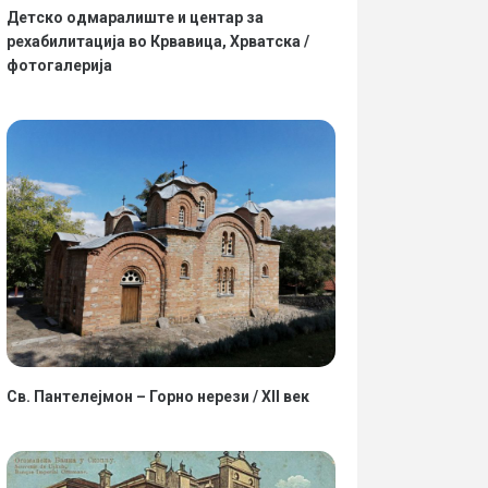
Детско одмаралиште и центар за
рехабилитација во Крвавица, Хрватска /
фотогалерија
Св. Пантелејмон – Горно нерези / XII век