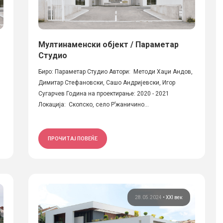
Мултинаменски објект / Параметар
Студио
Биро: Параметар Студио Автори: Методи Хаџи Андов,
Димитар Стефановски, Сашо Андријевски, Игор
Сугарчев Година на проектирање: 2020 - 2021
Локација: Скопско, село Р’жаничино...
ПРОЧИТАЈ ПОВЕЌЕ
28.05.2024
•
XXI век