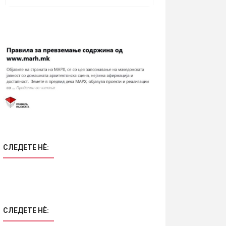
СЛЕДЕТЕ НÈ:
СЛЕДЕТЕ НÈ: