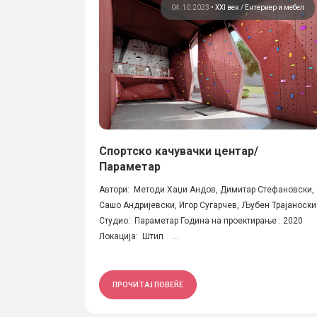
04.10.2023
•
XXI век
Ентериер и мебел
Спортско качувачки центар/
Параметар
Автори: Методи Хаџи Андов, Димитар Стефановски,
Сашо Андријевски, Игор Сугарчев, Љубен Трајаноски
Студио: Параметар Година на проектирање : 2020
Локација: Штип ...
ПРОЧИТАЈ ПОВЕЌЕ