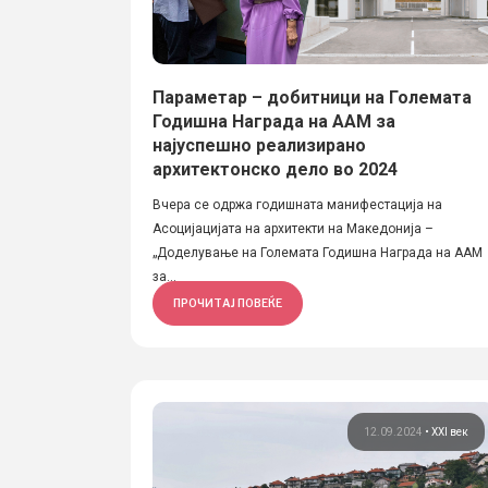
Параметар – добитници на Големата
Годишна Награда на ААМ за
најуспешно реализирано
архитектонско дело во 2024
Вчера се одржа годишната манифестација на
Асоцијацијата на архитекти на Македонија –
„Доделување на Големата Годишна Награда на ААМ
за...
ПРОЧИТАЈ ПОВЕЌЕ
12.09.2024
•
XXI век