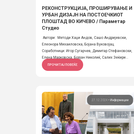
РЕКОНСТРУКЦИЈА, ПРОШИРУВАЊЕ И
УРБАН ДИЗАЈН НА ПОСТОЕЧКИОТ
ПЛОШТАД ВО КИЧЕВО / Параметар
Студио
Автори: Методи Хаџи Андов, Сашо Андријевски,
Елеонора Михаиловска, Бојана Вуковојац
Соработници: Игор Сугарчев, Димитар Стефановски,
Елена Марковска, Борјан Николиќ, Салих Зеќири...
ПРОЧИТАЈ ПОВЕЌЕ
27.12.2024
•
Информации