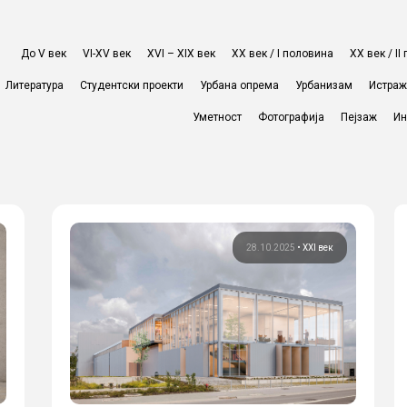
До V век
VI-XV век
XVI – XIX век
ХХ век / I половина
ХХ век / I
Литература
Студентски проекти
Урбана опрема
Урбанизам
Истра
Уметност
Фотографија
Пејзаж
Ин
28.10.2025
•
XXI век