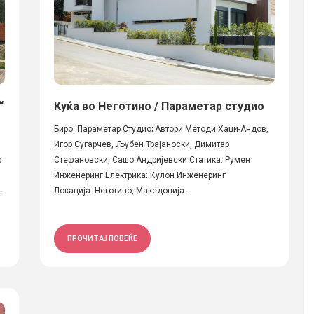
“
Куќа во Неготино / Параметар студио
Биро: Параметар Студио; Автори:Методи Хаџи-Андов,
Игор Сугарчев, Љубен Трајаноски, Димитар
р
Стефановски, Сашо Андријевски Статика: Румен
Инженеринг Електрика: Кулон Инженеринг
.
Локација: Неготино, Македонија...
ПРОЧИТАЈ ПОВЕЌЕ