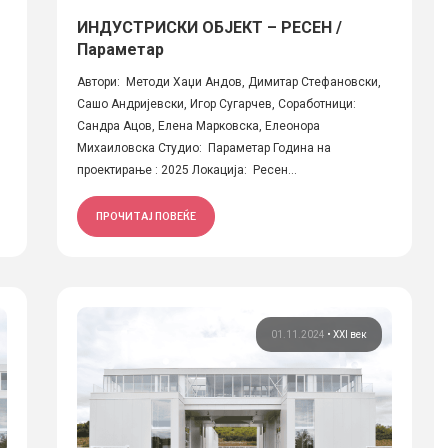
ИНДУСТРИСКИ ОБЈЕКТ – РЕСЕН /
Параметар
Автори: Методи Хаџи Андов, Димитар Стефановски,
Сашо Андријевски, Игор Сугарчев, Соработници:
Сандра Ацов, Елена Марковска, Елеонора
Михаиловска Студио: Параметар Година на
проектирање : 2025 Локација: Ресен...
ПРОЧИТАЈ ПОВЕЌЕ
01.11.2024
•
XXI век