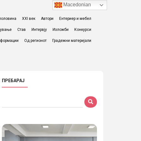
Macedonian
I половина
XXI век
Автори
Ентериер и мебел
жување
Став
Интервју
Изложби
Конкурси
формации
Од регионот
Градежни материјали
ПРЕБАРАЈ