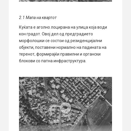
2.1
М
апа на квартот
Куќата е аголно лоцирана на улица која води
кон градот. Овој дел од предградието
морфолошки се состои од резиденцијални
објекти, поставени нормално на падината на
теренот, формирајќи правилни и органски
блокови со патна инфраструктура.