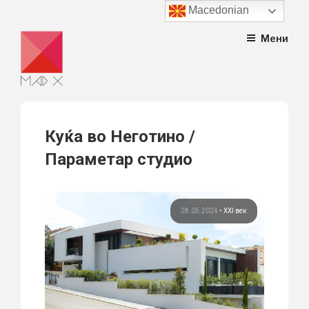
Macedonian
Skip
Мени
to
content
Куќа во Неготино /
Параметар студио
28.05.2024
•
XXI век