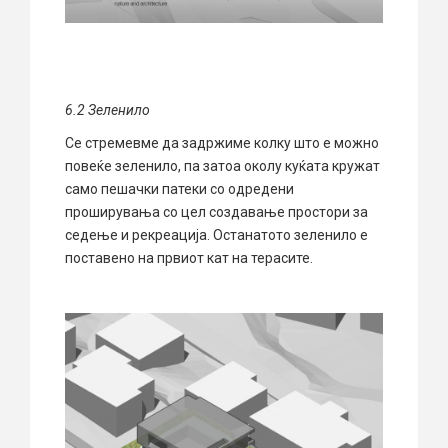
6.2 З
еленило
Се стремевме да задржиме колку што е можно
повеќе зеленило, па затоа околу куќата кружат
само пешачки патеки со одредени
проширувања со цел создавање простори за
седење и рекреација. Останатото зеленило е
поставено на првиот кат на терасите.