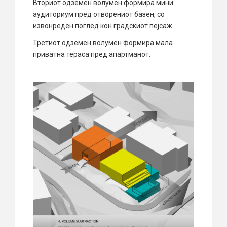
Вториот одземен волумен формира мини
аудиториум пред отворениот базен, со
извонреден поглед кон градскиот пејсаж.
Третиот одземен волумен формира мала
приватна тераса пред апартманот.