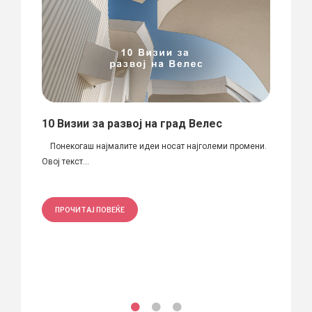
 / A
10 Визии за развој на град Велес
Стан
Лилј
Понекогаш најмалите идеи носат најголеми промени.
Овој текст...
Локаци
д.и.а. 
ПРОЧИТАЈ ПОВЕЌЕ
ПРО