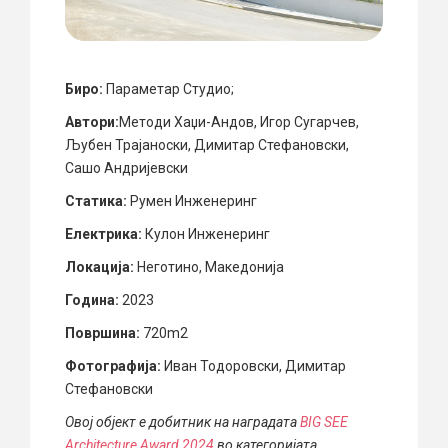
Биро:
Параметар Студио;
Автори:
Методи Хаџи-Андов, Игор Сугарчев,
Љубен Трајаноски, Димитар Стефановски,
Сашо Андријевски
Статика:
Румен Инженеринг
Електрика:
Кулон Инженеринг
Локација:
Неготино, Македонија
Година:
2023
Површина:
720m2
Фотографија:
Иван Тодоровски, Димитар
Стефановски
Овој објект е добитник на наградата
BIG SEE
Architecture Award 2024
во категоријата