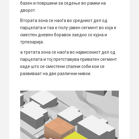
базен и површини за седење во рамки на
дворот.
Втората зона се наоѓа во средниот дел од
парцелата и таа е полу-јавен сегмент во која е
сместен дневен боравок заедно со кујна и
трпезарија.
а третата зона се наоѓа во највисокиот дел од
парцелата и тој претставува приватен сегмент
каде што се сместени спални соби кои се
развиваат на две различни нивои.