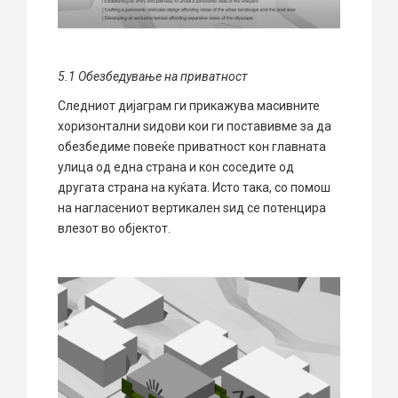
5.1 О
безбедување на приватност
Следниот дијаграм ги прикажува масивните
хоризонтални ѕидови кои ги поставивме за да
обезбедиме повеќе приватност кон главната
улица од една страна и кон соседите од
другата страна на куќата. Исто така, со помош
на нагласениот вертикален ѕид се потенцира
влезот во објектот.