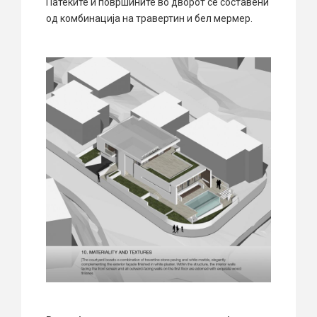
Патеките и површините во дворот се составени
од комбинација на травертин и бел мермер.