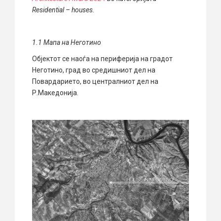
Residential – houses.
1.1
М
апа на Неготино
Објектот се наоѓа на периферија на градот
Неготино, град во средишниот дел на
Повардарието, во централниот дел на
Р.Македонија.