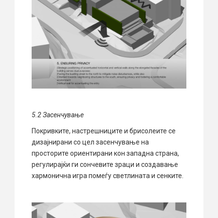
5.2
З
асенчување
Покривките, настрешниците и брисолеите се
дизајнирани со цел засенчување на
просторите ориентирани кон западна страна,
регулирајќи ги сончевите зраци и создавање
хармонична игра помеѓу светлината и сенките.