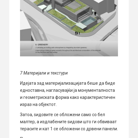
7 Материјали и текстури
Идејата зад материјализацијата беше да биде
едноставна, нагласувајќи ја монументалноста
и геометриската форма како карактеристичен
израз на објектот.
Затоа, ѕидовите се обложени само со бел
малтер, а издлабените ѕидови што ги обвиваат
терасите и кат 1 се обложени со дрвени панели.