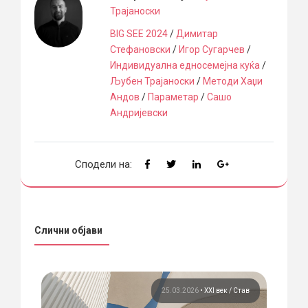
Трајаноски
BIG SEE 2024
/
Димитар
Стефановски
/
Игор Сугарчев
/
Индивидуална едносемејна куќа
/
Љубен Трајаноски
/
Методи Хаџи
Андов
/
Параметар
/
Сашо
Андријевски
Сподели на:
Слични објави
 век
25.03.2026
•
XXI век
Став