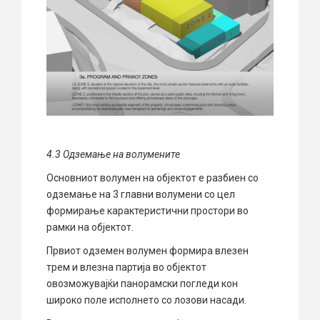
4
.3
О
дземање на волумените
Основниот волумен на објектот е разбиен со
одземање на 3 главни волумени со цел
формирање карактеристични простори во
рамки на објектот.
Првиот одземен волумен формира влезен
трем и влезна партија во објектот
овозможувајќи панорамски погледи кон
широко поле исполнето со лозови насади.