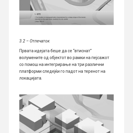
3.2 –
О
тпе
чаток
Првата идејата беше да се “втиснат”
волумените од објектот во рамки на пејсажот
со помош на интегрирање на три различни
платформи следејќи го падот на теренот на
локацијата.