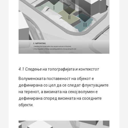
4
.1
С
ледење на топографијата и контекстот
Волуменската поставеност на објекот е
дефинирана со цел да се следат флуктуациите
на теренот, а висината на секој волумен е
дефинирана според висината на соседните
објекти.