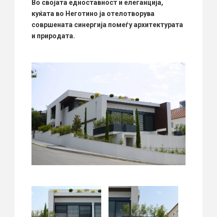
Во своjата едноставност и елеганција,
куќата во Неготино ја отелотворува
совршената синергија помеѓу архитектурата
и природата.