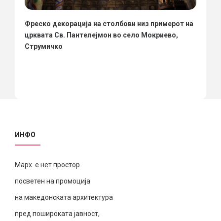
Фреско декорација на столбови низ примерот на
црквата Св. Пантелејмон во село Мокриево,
Струмичко
ИНФО
Марх е нет простор
посветен на промоција
на македонската архитектура
пред пошироката јавност,