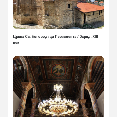
Црква Св. Богородица Перивлепта / Охрид, XIII
век