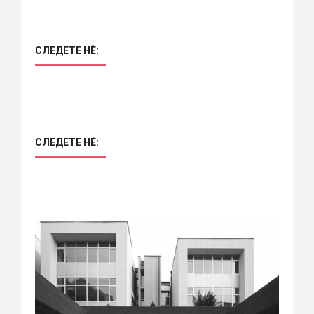
СЛЕДЕТЕ НÈ:
СЛЕДЕТЕ НÈ: