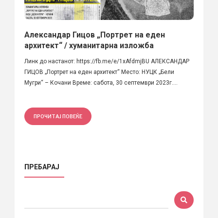
Александар Гицов „Портрет на еден
архитект“ / хуманитарна изложба
Линк до настанот: https://fb.me/e/1xAfdmjBU АЛЕКСАНДАР
ГИЦОВ „Портрет на еден архитект“ Место: НУЦК „Бели
Мугри“ – Кочани Време: сабота, 30 септември 2023г....
ПРОЧИТАЈ ПОВЕЌЕ
ПРЕБАРАЈ