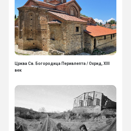
Црква Св. Богородица Перивлепта / Охрид, XIII
век