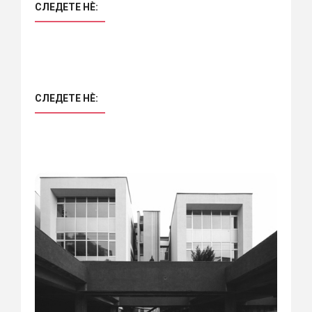
СЛЕДЕТЕ НÈ:
СЛЕДЕТЕ НÈ: