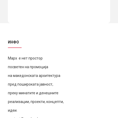
ИНФО
Марх е нет простор
посветен на промоција
на македонската архитектура
пред пошироката јавност,
преку минатите и денешните
реализации, проекти, концепти,
идеи.