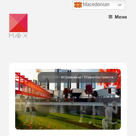
Macedonian
Skip
Мени
to
content
20.10.2018
•
Истражување
Студентски проекти