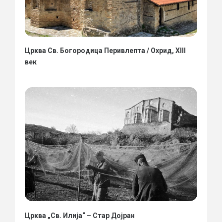
Црква Св. Богородица Перивлепта / Охрид, XIII
век
Црква „Св. Илија“ – Стар Дојран