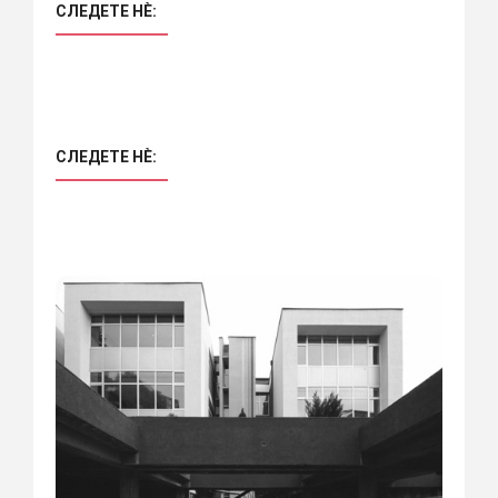
СЛЕДЕТЕ НÈ:
СЛЕДЕТЕ НÈ: