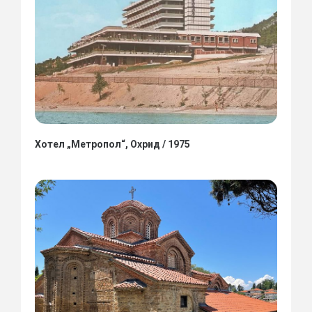
Хотел „Метропол“, Охрид / 1975