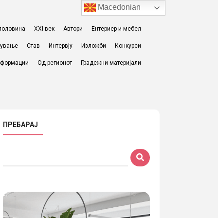
Macedonian
I половина
XXI век
Автори
Ентериер и мебел
жување
Став
Интервју
Изложби
Конкурси
формации
Од регионот
Градежни материјали
ПРЕБАРАЈ