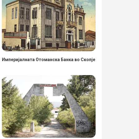
Империјалната Отоманска Банка во Скопје