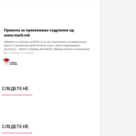
СЛЕДЕТЕ НÈ:
СЛЕДЕТЕ НÈ: