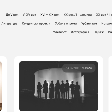
До V век
VI-XV век
XVI – XIX век
ХХ век / I половина
ХХ век / I
Литература
Студентски проекти
Урбана опрема
Урбанизам
Истра
Уметност
Фотографија
Пејзаж
Ин
14.06.2018
•
Изложби