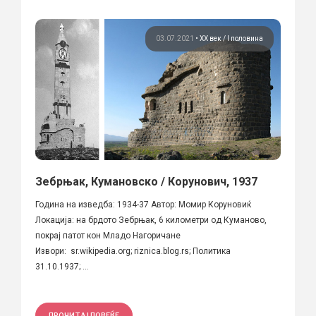
03.07.2021
•
ХХ век / I половина
Зебрњак, Кумановско / Корунович, 1937
Година на изведба: 1934-37 Автор: Момир Коруновиќ
Локација: на брдото Зебрњак, 6 километри од Куманово,
покрај патот кон Младо Нагоричане
Извори: sr.wikipedia.org; riznica.blog.rs; Политика
31.10.1937; ...
ПРОЧИТАЈ ПОВЕЌЕ