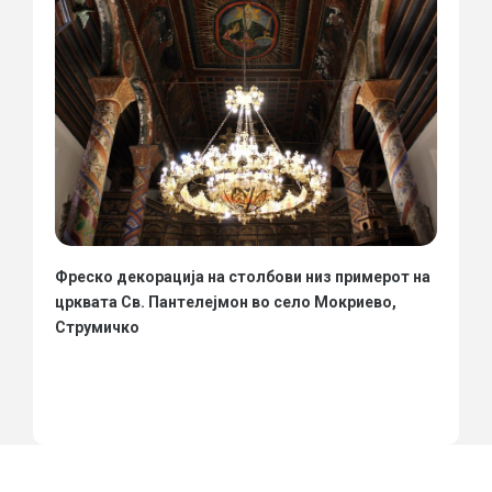
Фреско декорација на столбови низ примерот на
црквата Св. Пантелејмон во село Мокриево,
Струмичко