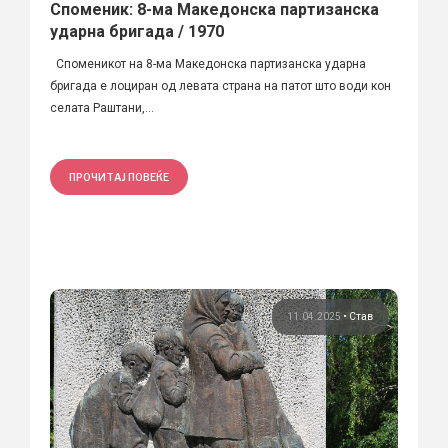
Споменик: 8-ма Македонска партизанска
ударна бригада / 1970
Споменикот на 8-ма Македонска партизанска ударна
бригада е лоциран од левата страна на патот што води кон
селата Раштани,...
ПРОЧИТАЈ ПОВЕЌЕ
11.04.2025
•
Став