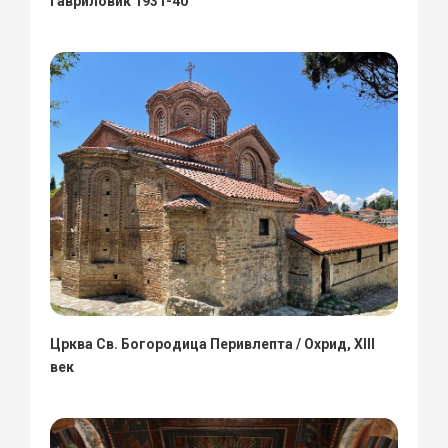
Гавриловиќ 1931-40
Црква Св. Богородица Перивлепта / Охрид, XIII
век