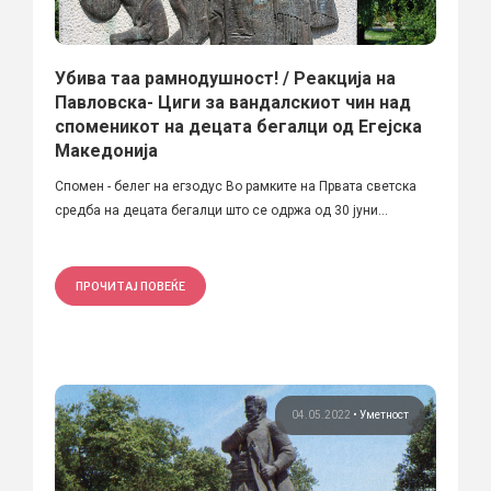
Убива таа рамнодушност! / Реакција на
Павловска- Циги за вандалскиот чин над
споменикот на децата бегалци од Егејска
Македонија
Спомен - белег на егзодус Во рамките на Првата светска
средба на децата бегалци што се одржа од 30 јуни...
ПРОЧИТАЈ ПОВЕЌЕ
04.05.2022
•
Уметност