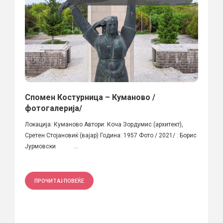
Спомен Костурница – Куманово /
фотогалерија/
Локација: Куманово Автори: Коча Зордумис (архитект),
Сретен Стојановиќ (вајар) Година: 1957 Фото / 2021/ : Борис
Јурмовски ...
ПРОЧИТАЈ ПОВЕЌЕ