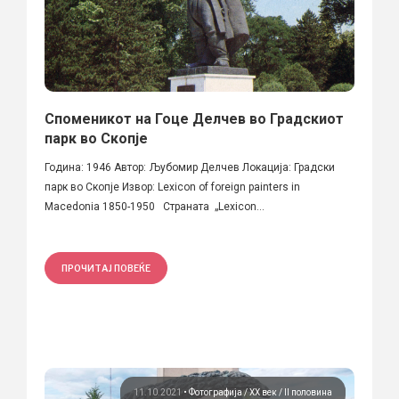
Споменикот на Гоце Делчев во Градскиот
парк во Скопје
Година: 1946 Автор: Љубомир Делчев Локација: Градски
парк во Скопје Извор: Lexicon of foreign painters in
Macedonia 1850-1950 Страната „Lexicon...
ПРОЧИТАЈ ПОВЕЌЕ
11.10.2021
•
Фотографија
ХХ век / II половина