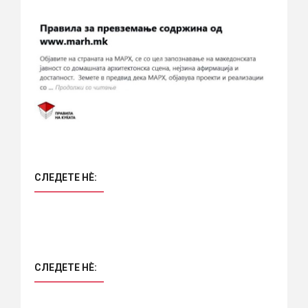
СЛЕДЕТЕ НÈ:
СЛЕДЕТЕ НÈ: