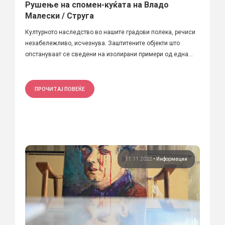
Рушење на спомен-куќата на Владо
Малески / Струга
Културното наследство во нашите градови полека, речиси
незабележливо, исчезнува. Заштитените објекти што
опстануваат се сведени на изолирани примери од една...
ПРОЧИТАЈ ПОВЕЌЕ
11.11.2022
•
Информации