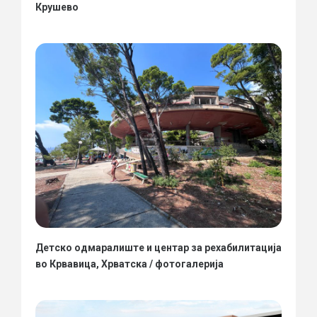
Крушево
Детско одмаралиште и центар за рехабилитација
во Крвавица, Хрватска / фотогалерија