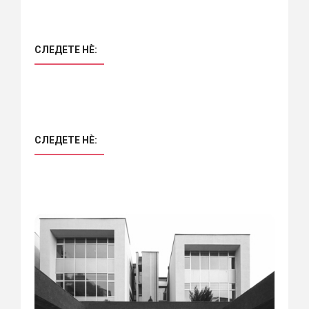
СЛЕДЕТЕ НÈ:
СЛЕДЕТЕ НÈ: