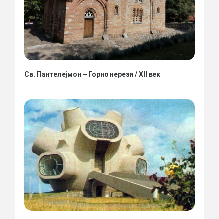
Св. Пантелејмон – Горно нерези / XII век