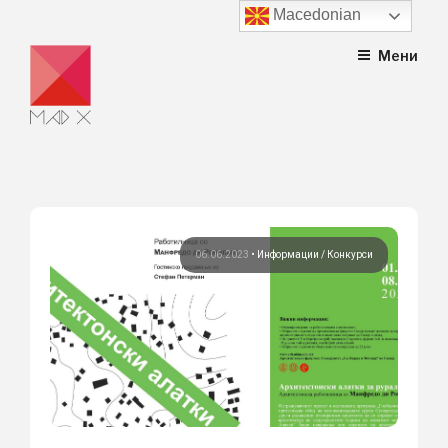
Macedonian
Skip
Мени
to
content
06.06.2023
•
Информации
Конкурси