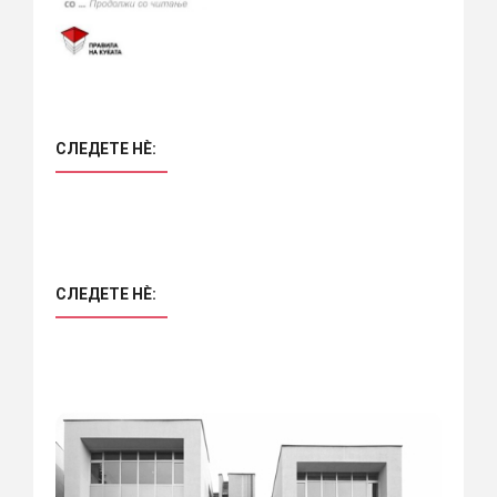
СЛЕДЕТЕ НÈ:
СЛЕДЕТЕ НÈ: