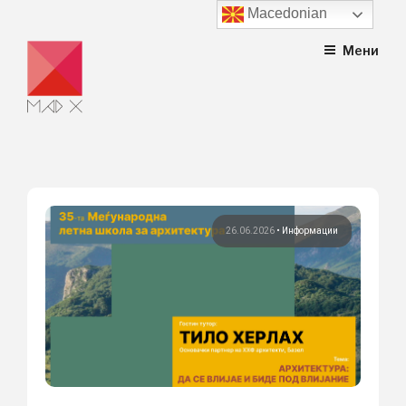
Macedonian
Skip
Мени
to
content
26.06.2026
•
Информации