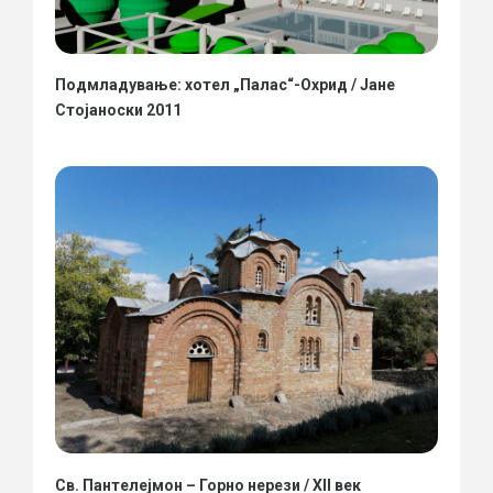
Подмладување: хотел „Палас“-Охрид / Јане
Стојаноски 2011
Св. Пантелејмон – Горно нерези / XII век