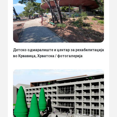
Детско одмаралиште и центар за рехабилитација
во Крвавица, Хрватска / фотогалерија