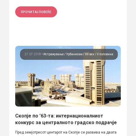
ПРОЧИТАЈ ПОВЕЌЕ
27.07.2018
•
Истражување
Урбанизам
ХХ век / II половина
Скопје по ’63-та: интернационалниот
конкурс за централното градско подрачје
Пред земјотресот центарот на Скопје се развива на двата