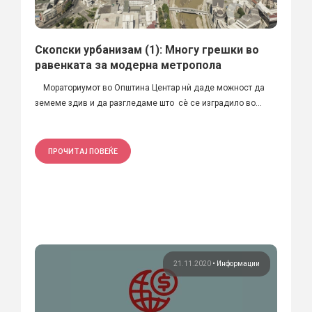
Скопски урбанизам (1): Многу грешки во
равенката за модерна метропола
Мораториумот во Општина Центар нѝ даде можност да
земеме здив и да разгледаме што сѐ се изградило во...
ПРОЧИТАЈ ПОВЕЌЕ
21.11.2020
•
Информации