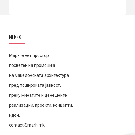
ИНФО
Марх е нет простор
посветен на промоција
на македонската архитектура
пред пошироката јавност,
преку минатите и денешните
реализации, проекти, концепти,
идеи.
contact@marh.mk