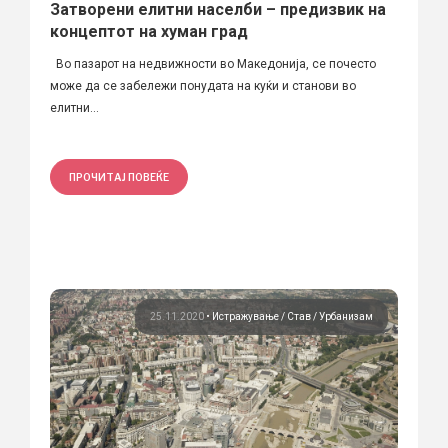
Затворени елитни населби – предизвик на
концептот на хуман град
Во пазарот на недвижности во Македонија, се почесто
може да се забележи понудата на куќи и станови во
елитни...
ПРОЧИТАЈ ПОВЕЌЕ
25.11.2020
•
Истражување
Став
Урбанизам