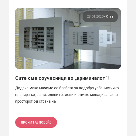
28.01.2020
•
Став
Сите сме соучесници во „криминалот“!
Додека мака мачиме со борбата за подобро урбанистичко
планирање, за позелени градови и етичко менаџирање на
просторот од страна на ...
ПРОЧИТАЈ ПОВЕЌЕ