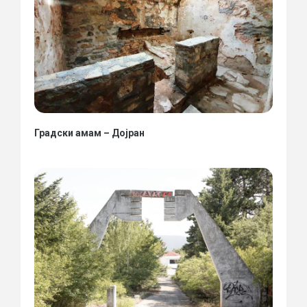
Градски амам – Дојран