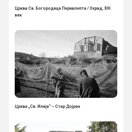
Црква Св. Богородица Перивлепта / Охрид, XIII
век
Црква „Св. Илија“ – Стар Дојран