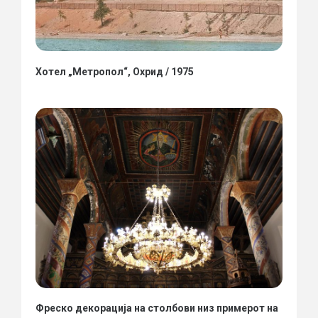
Хотел „Метропол“, Охрид / 1975
Фреско декорација на столбови низ примерот на