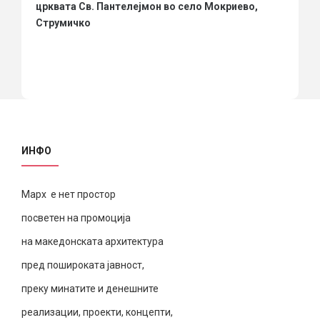
црквата Св. Пантелејмон во село Мокриево,
Струмичко
ИНФО
Марх е нет простор
посветен на промоција
на македонската архитектура
пред пошироката јавност,
преку минатите и денешните
реализации, проекти, концепти,