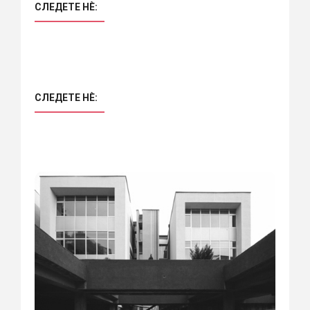
СЛЕДЕТЕ НÈ:
СЛЕДЕТЕ НÈ: