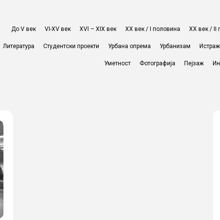
До V век
VI-XV век
XVI – XIX век
ХХ век / I половина
ХХ век / I
Литература
Студентски проекти
Урбана опрема
Урбанизам
Истра
Уметност
Фотографија
Пејзаж
Ин