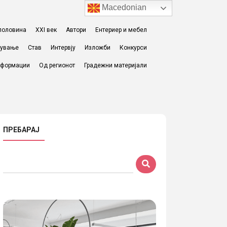
Macedonian
I половина
XXI век
Автори
Ентериер и мебел
жување
Став
Интервју
Изложби
Конкурси
формации
Од регионот
Градежни материјали
ПРЕБАРАЈ