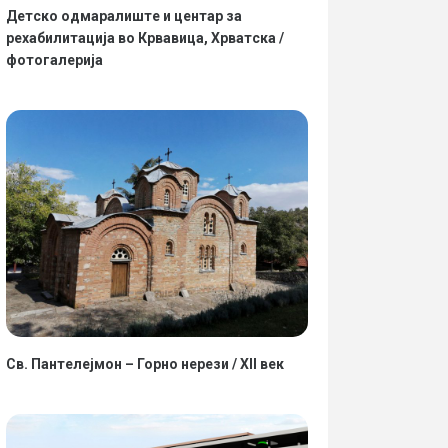
Детско одмаралиште и центар за
рехабилитација во Крвавица, Хрватска /
фотогалерија
Св. Пантелејмон – Горно нерези / XII век