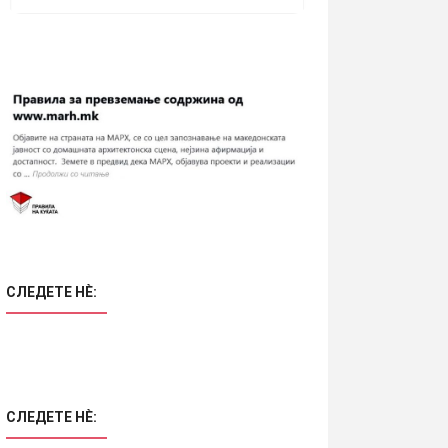
СЛЕДЕТЕ НÈ:
СЛЕДЕТЕ НÈ: