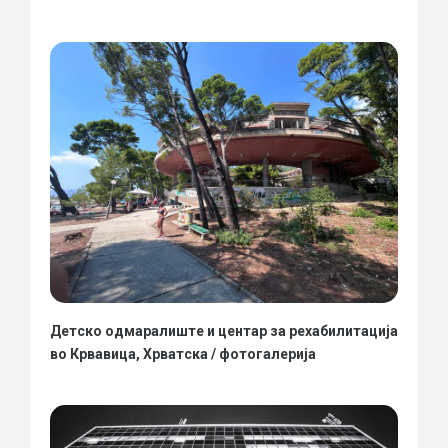
Детско одмаралиште и центар за рехабилитација
во Крвавица, Хрватска / фотогалерија