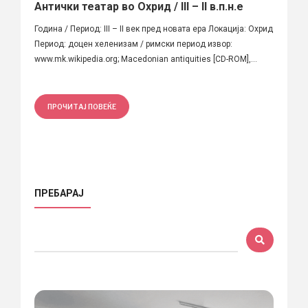
Антички театар во Охрид / III – II в.п.н.е
Година / Период: III – II век пред новата ера Локација: Охрид
Период: доцен хеленизам / римски период извор:
www.mk.wikipedia.org; Macedonian antiquities [CD-ROM],...
ПРОЧИТАЈ ПОВЕЌЕ
ПРЕБАРАЈ