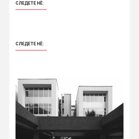
СЛЕДЕТЕ НÈ:
СЛЕДЕТЕ НÈ: