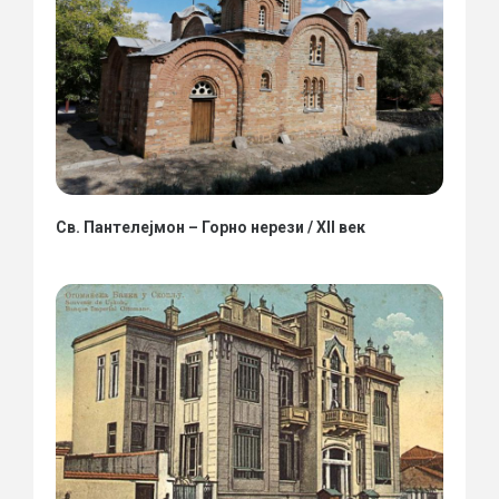
Св. Пантелејмон – Горно нерези / XII век