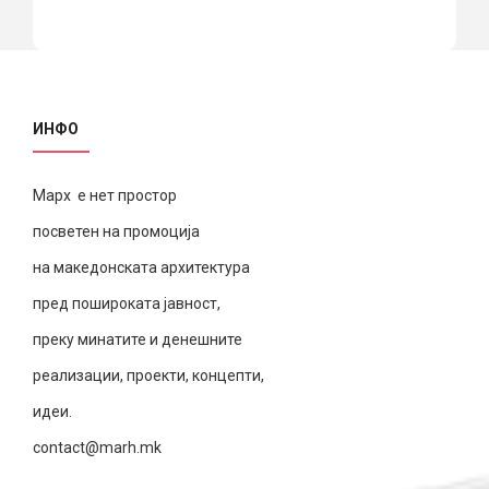
ИНФО
Марх е нет простор
посветен на промоција
на македонската архитектура
пред пошироката јавност,
преку минатите и денешните
реализации, проекти, концепти,
идеи.
contact@marh.mk