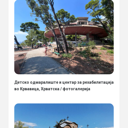
Детско одмаралиште и центар за рехабилитација
во Крвавица, Хрватска / фотогалерија