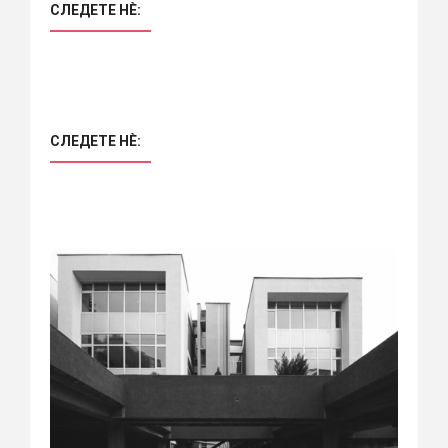
СЛЕДЕТЕ НÈ:
СЛЕДЕТЕ НÈ: