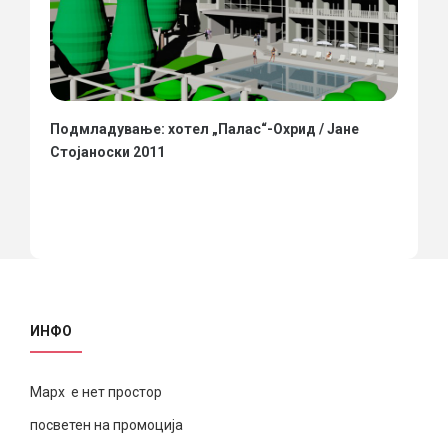
Подмладување: хотел „Палас“-Охрид / Јане
Стојаноски 2011
ИНФО
Марх е нет простор
посветен на промоција