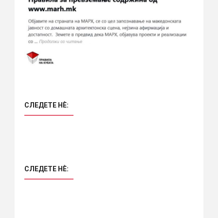
СЛЕДЕТЕ НÈ:
СЛЕДЕТЕ НÈ: