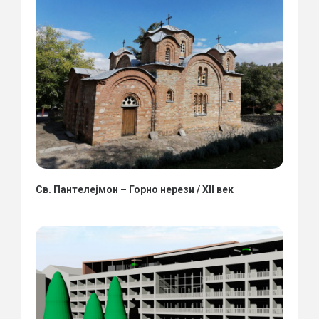
Св. Пантелејмон – Горно нерези / XII век