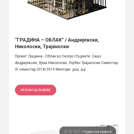
“ГРАДИНА – ОБЛАК” / Андријевски,
Николоски, Трајаноски
Проект: Градина - Облак во Скопје Студенти: Сашо
Андријевски, Урош Николоски, Љубен Трајаноски Семестар:
IX семестар 2018/2019 Ментори: доц. д-р...
ПРОЧИТАЈ ПОВЕЌЕ
05.02.2017
•
Студентски проекти