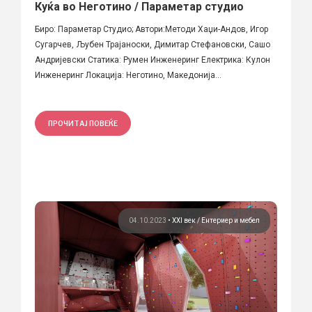
Куќа во Неготино / Параметар студио
Биро: Параметар Студио; Автори:Методи Хаџи-Андов, Игор
Сугарчев, Љубен Трајаноски, Димитар Стефановски, Сашо
Андријевски Статика: Румен Инженеринг Електрика: Кулон
Инженеринг Локација: Неготино, Македонија...
ПРОЧИТАЈ ПОВЕЌЕ
04.10.2023
•
XXI век
Ентериер и мебел