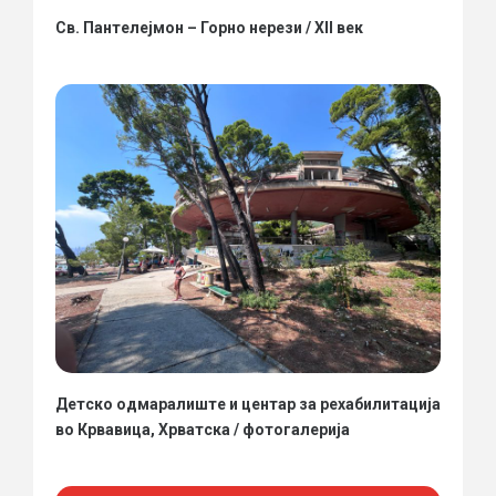
Св. Пантелејмон – Горно нерези / XII век
Детско одмаралиште и центар за рехабилитација
во Крвавица, Хрватска / фотогалерија