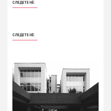
СЛЕДЕТЕ НÈ:
СЛЕДЕТЕ НÈ: