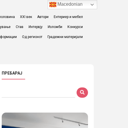
Macedonian
I половина
XXI век
Автори
Ентериер и мебел
жување
Став
Интервју
Изложби
Конкурси
формации
Од регионот
Градежни материјали
ПРЕБАРАЈ