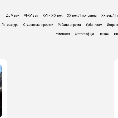
До V век
VI-XV век
XVI – XIX век
ХХ век / I половина
ХХ век / I
Литература
Студентски проекти
Урбана опрема
Урбанизам
Истра
Уметност
Фотографија
Пејзаж
Ин