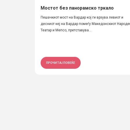
Мостот без панорамско тркало
Пешачкиот мост на Вардар кој ги врзува левиот и
десниот кеј на Вардар помеѓу Македонскиот Народе
Театар и Мепсо, претставува...
ПРОЧИТАЈ ПОВЕЌЕ