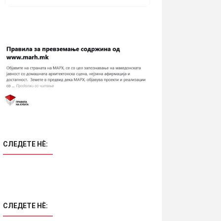
СЛЕДЕТЕ НÈ:
СЛЕДЕТЕ НÈ: