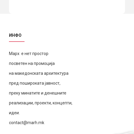
ИНФО
Марх е нет простор
посветен на промоција
на македонската архитектура
пред пошироката јавност,
преку минатите и денешните
реализации, проекти, концепти,
идеи.
contact@marh.mk