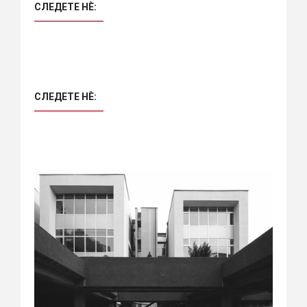
СЛЕДЕТЕ НÈ:
СЛЕДЕТЕ НÈ: