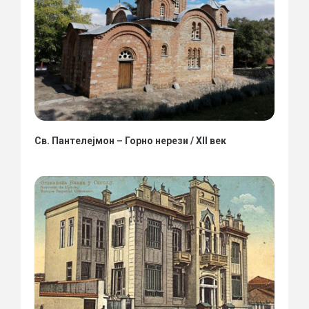
Св. Пантелејмон – Горно нерези / XII век