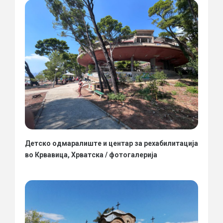
Детско одмаралиште и центар за рехабилитација
во Крвавица, Хрватска / фотогалерија