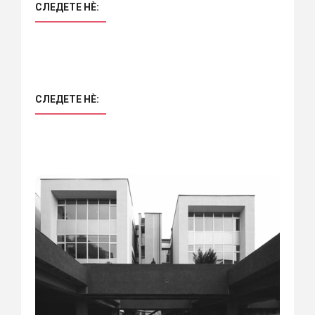
СЛЕДЕТЕ НÈ:
СЛЕДЕТЕ НÈ: