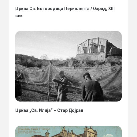
Црква Св. Богородица Перивлепта / Охрид, XIII
век
Црква „Св. Илија“ – Стар Дојран