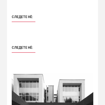
СЛЕДЕТЕ НÈ:
СЛЕДЕТЕ НÈ: