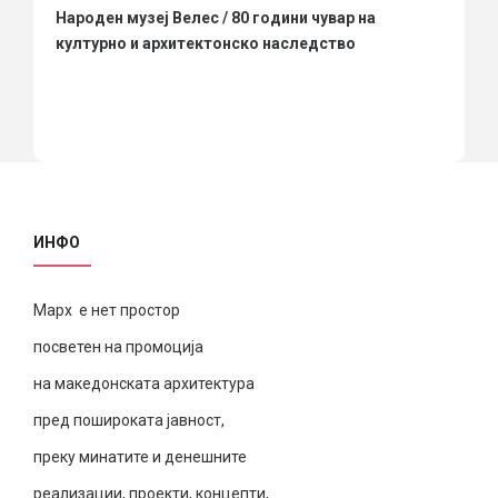
Народен музеј Велес / 80 години чувар на
културно и архитектонско наследство
ИНФО
Марх е нет простор
посветен на промоција
на македонската архитектура
пред пошироката јавност,
преку минатите и денешните
реализации, проекти, концепти,