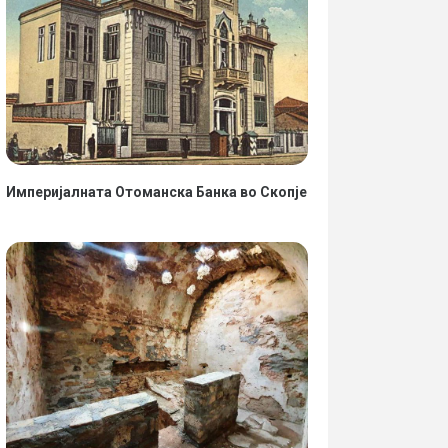
Империјалната Отоманска Банка во Скопје