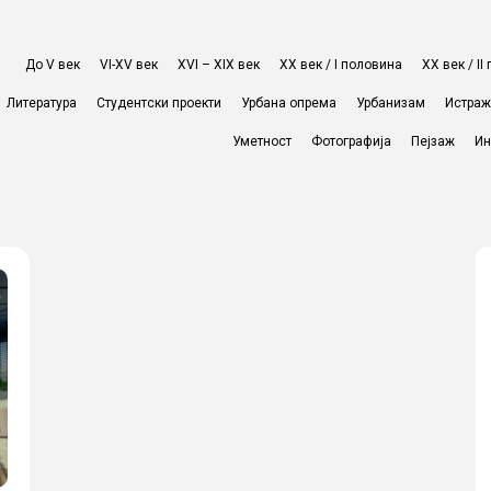
До V век
VI-XV век
XVI – XIX век
ХХ век / I половина
ХХ век / I
Литература
Студентски проекти
Урбана опрема
Урбанизам
Истра
Уметност
Фотографија
Пејзаж
Ин