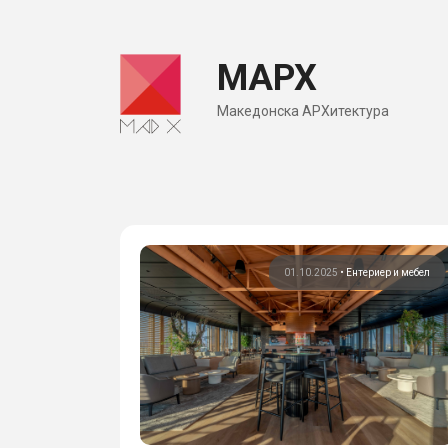
Skip
to
МАРХ
content
Македонска АРХитектура
01.10.2025
•
Ентериер и мебел