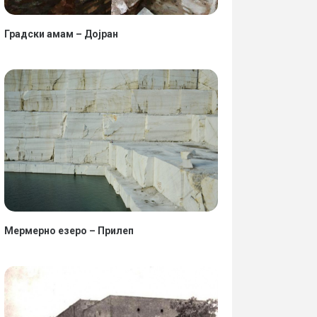
Градски амам – Дојран
Мермерно езеро – Прилеп