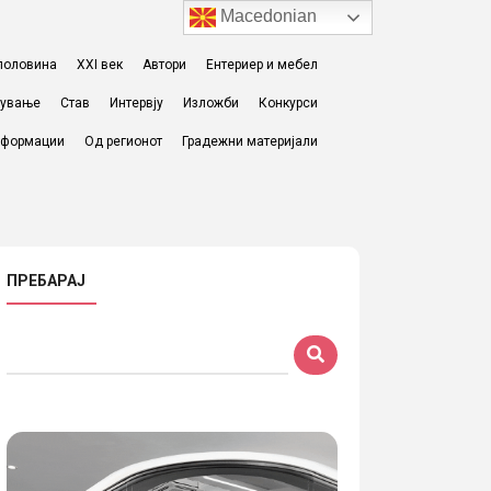
Macedonian
I половина
XXI век
Автори
Ентериер и мебел
жување
Став
Интервју
Изложби
Конкурси
формации
Од регионот
Градежни материјали
ПРЕБАРАЈ