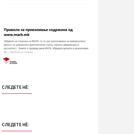
СЛЕДЕТЕ НÈ:
СЛЕДЕТЕ НÈ: