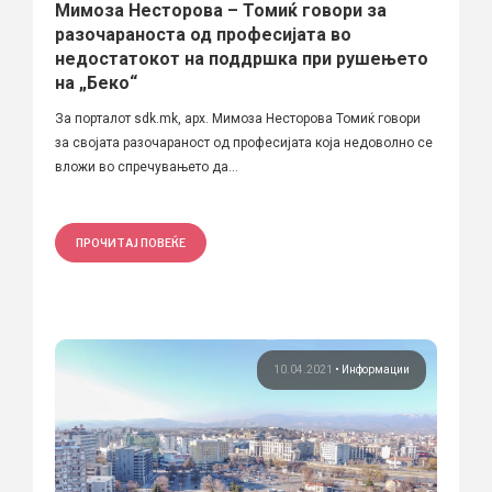
Мимоза Несторова – Томиќ говори за
разочараноста од професијата во
недостатокот на поддршка при рушењето
на „Беко“
За порталот sdk.mk, арх. Мимоза Несторова Томиќ говори
за својата разочараност од професијата која недоволно се
вложи во спречувањето да...
ПРОЧИТАЈ ПОВЕЌЕ
10.04.2021
•
Информации