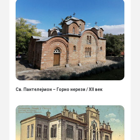
Св. Пантелејмон – Горно нерези / XII век