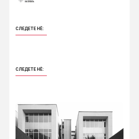
СЛЕДЕТЕ НÈ:
СЛЕДЕТЕ НÈ: