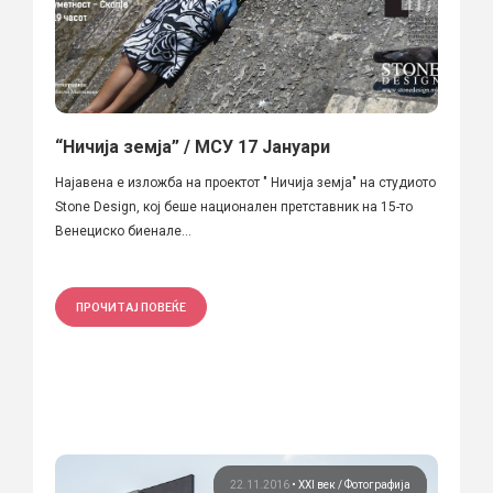
“Ничија земја” / МСУ 17 Јануари
Најавена е изложба на проектот " Ничија земја" на студиото
Stone Design, кој беше национален претставник на 15-то
Венециско биенале...
ПРОЧИТАЈ ПОВЕЌЕ
22.11.2016
•
XXI век
Фотографија