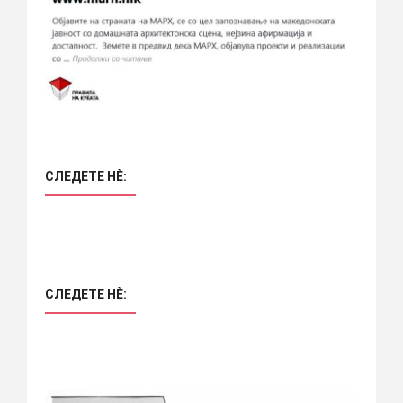
СЛЕДЕТЕ НÈ:
СЛЕДЕТЕ НÈ: