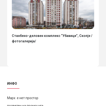
Станбено-деловен комплекс “Убавици”, Скопје /
фотогалерија/
ИНФО
Марх е нет простор
посветен на промоција