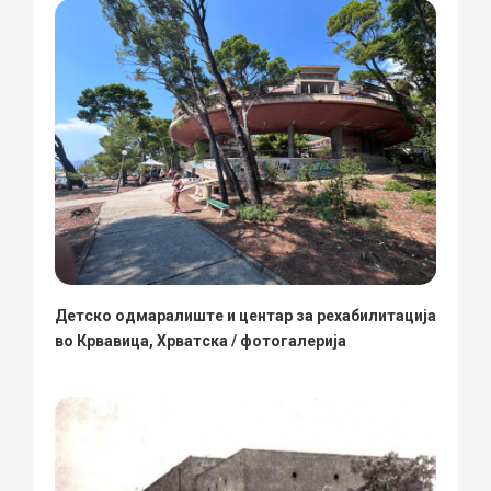
Детско одмаралиште и центар за рехабилитација
во Крвавица, Хрватска / фотогалерија