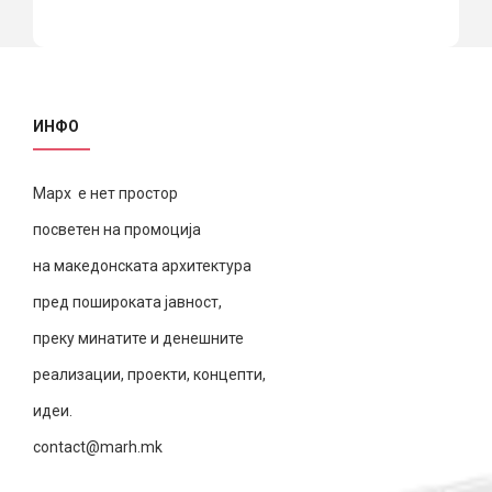
ИНФО
Марх е нет простор
посветен на промоција
на македонската архитектура
пред пошироката јавност,
преку минатите и денешните
реализации, проекти, концепти,
идеи.
contact@marh.mk