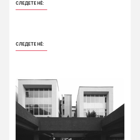
СЛЕДЕТЕ НÈ:
СЛЕДЕТЕ НÈ: