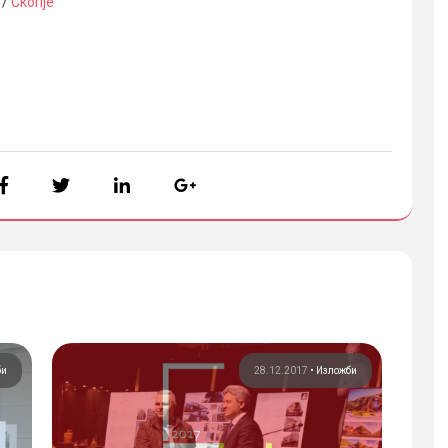
/
Скопје
би
28.12.2017
•
Изложби