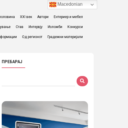
Macedonian
I половина
XXI век
Автори
Ентериер и мебел
жување
Став
Интервју
Изложби
Конкурси
формации
Од регионот
Градежни материјали
ПРЕБАРАЈ