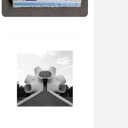
23.11.2021
•
Изложби
Информации