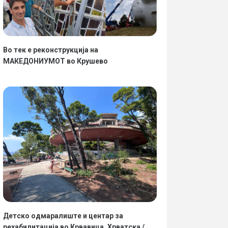
Во тек е реконструкција на
МАКЕДОНИУМОТ во Крушево
Детско одмаралиште и центар за
рехабилитација во Крвавица, Хрватска /