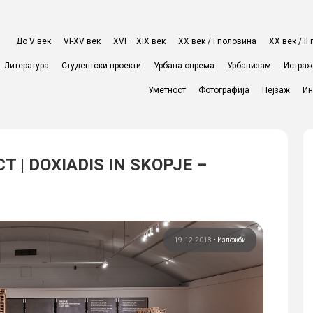
До V век
VI-XV век
XVI – XIX век
ХХ век / I половина
ХХ век / I
Литература
Студентски проекти
Урбана опрема
Урбанизам
Истра
Уметност
Фотографија
Пејзаж
Ин
T | DOXIADIS IN SKOPJE –
19.12.2018
•
Изложби