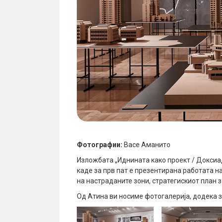
Фотографии:
Васе Аманито
Изложбата „Иднината како проект / Доксиад
каде за прв пат е презентирана работата н
на настраданите зони, стратегискиот план з
Од Атина ви носиме фотогалерија, додека 