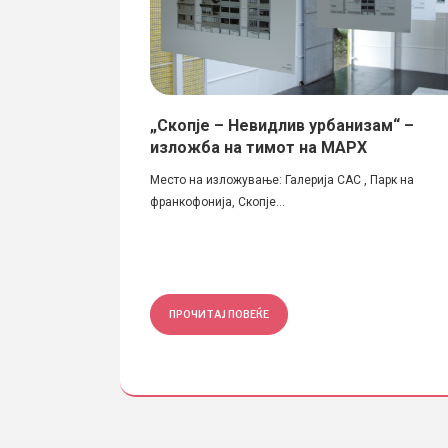
ските архитекти
„Скопје – Невидлив урбанизам“ –
ина“ во Москва
изложба на тимот на МАРХ
 нова и важна
Место на изложување: Галерија САС , Парк на
франкофонија, Скопје...
ПРОЧИТАЈ ПОВЕЌЕ