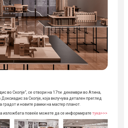
ис во Скопје“, се отвори на 17ти декември во Атина,
а Доксиадис за Скопје, која вклучува детален преглед
а градот и новите рамки на мастер планот.
за изложбата повеќе можете да се информирате
тука>>>