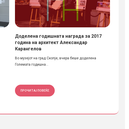
Доделена годишната награда за 2017
Отвор
година на архитект Александар
во Ск
Карангелов
Денес в
Во музејот на град Скопје, вчера беше доделена
изложба
Големата годишна...
ПРОЧИТАЈ ПОВЕЌЕ
ПРОЧ