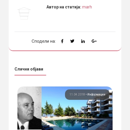
Автор на статија:
marh
Сподели на:
Слични објави
ија
11.04.2018
•
Информации