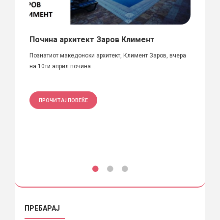
Почина архитект Заров Климент
Избо
КОА
Познатиот македонски архитект, Климент Заров, вчера
.00
на 10ти април почина...
Почиту
часот,..
ПРОЧИТАЈ ПОВЕЌЕ
ПРО
ПРЕБАРАЈ