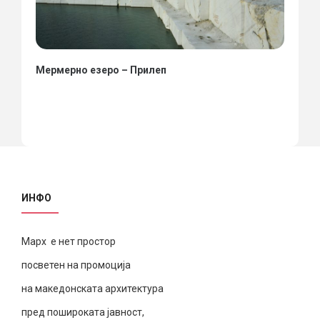
Мермерно езеро – Прилеп
ИНФО
Марх е нет простор
посветен на промоција
на македонската архитектура
пред пошироката јавност,