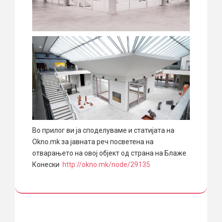
Во прилог ви ја споделуваме и статијата на
Okno.mk за јавната реч посветена на
отварањето на овој објект од страна на Блаже
Конески
http://okno.mk/node/29135