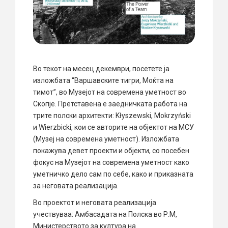
Во текот на месец
декември,
посетете ја
изложбата
“
Варшавските
тигри
, Моќта
на
тимот”
, во Музејот
на современа уметност
во
Скопје.
Претставена е
заедничката работа на
трите
полски архитекти
:
Kłyszewski, Mokrzyński
и Wierzbicki
, кои се
авторите на објектот на
МСУ
(Музеј на современа уметност).
Изложбата
покажува
девет
проекти и
објекти, со
посебен
фокус на
Музејот на современа уметност
како
уметничко дело сам по себе
, како и приказната
за
неговата реализација.
Во проектот и неговата реализација
учествуваа: Амбасадата на Полска во Р.М,
Министерството за култура на