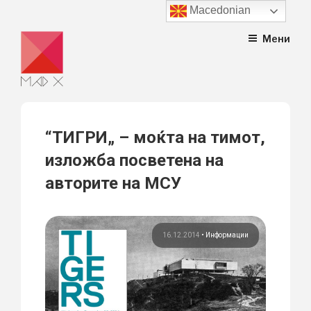
Macedonian
Skip
Мени
to
content
“ТИГРИ„ – моќта на тимот,
изложба посветена на
авторите на МСУ
16.12.2014
•
Информации