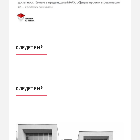
СЛЕДЕТЕ НÈ:
СЛЕДЕТЕ НÈ: