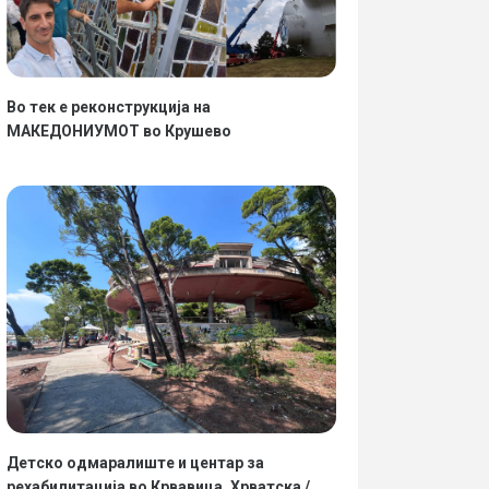
Во тек е реконструкција на
МАКЕДОНИУМОТ во Крушево
Детско одмаралиште и центар за
рехабилитација во Крвавица, Хрватска /