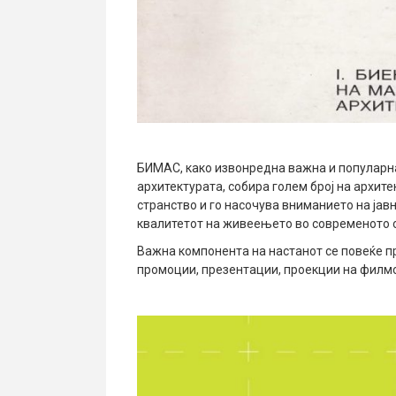
БИМАС, како извонредна важна и популарн
архитектурата, собира голем број на архите
странство и го насочува вниманието на јав
квалитетот на живеењето во современото 
Важна компонента на настанот се повеќе п
промоции, презентации, проекции на филмо