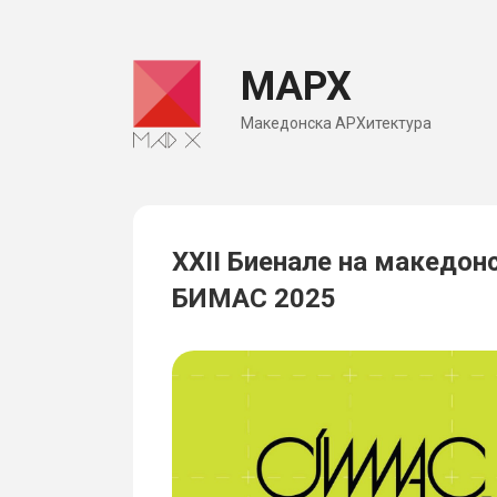
Skip
to
МАРХ
content
Македонска АРХитектура
XXII Биенале на македон
БИМАС 2025