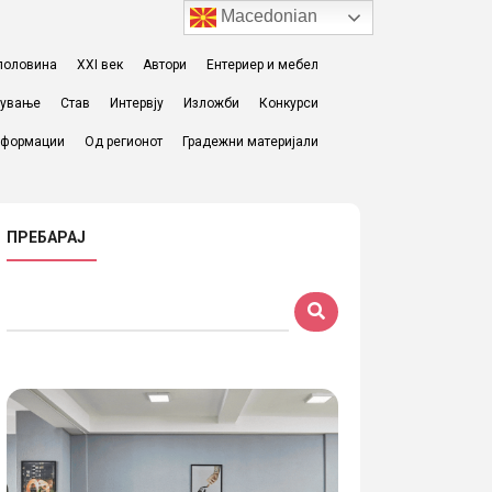
Macedonian
I половина
XXI век
Автори
Ентериер и мебел
жување
Став
Интервју
Изложби
Конкурси
формации
Од регионот
Градежни материјали
ПРЕБАРАЈ