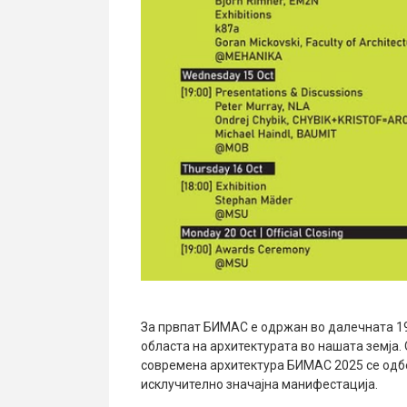
За првпат БИМАС е одржан во далечната 19
областа на архитектурата во нашата земја.
современа архитектура БИМАС 2025 се одб
исклучително значајна манифестација.