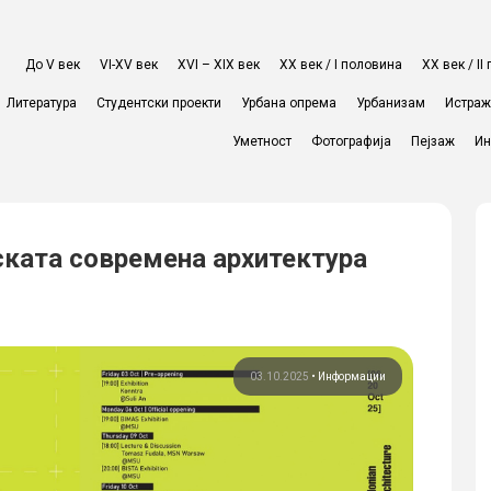
До V век
VI-XV век
XVI – XIX век
ХХ век / I половина
ХХ век / I
Литература
Студентски проекти
Урбана опрема
Урбанизам
Истра
Уметност
Фотографија
Пејзаж
Ин
ската современа архитектура
03.10.2025
•
Информации