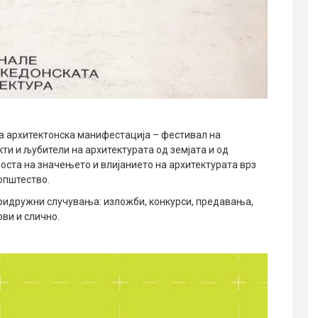
а архитектонска манифестација – фестивал на
кти и љубители на архитектурата од земјата и од
носта на значењето и влијанието на архитектурата врз
општество.
ридружни случувања: изложби, конкурси, предавања,
ви и слично.