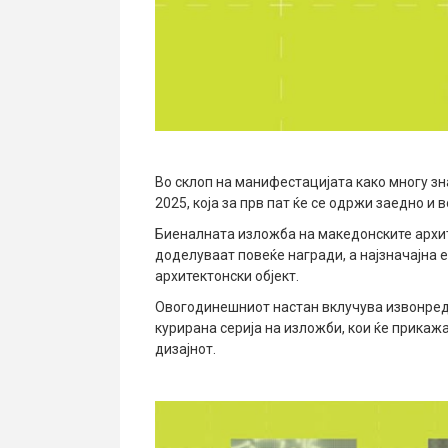
Во склоп на манифестацијата како многу зн
2025, која за прв пат ќе се одржи заедно и 
Биеналната изложба на македонските архит
доделуваат повеќе награди, а најзначајна 
архитектонски објект.
Овогодинешниот настан вклучува извонред
курирана серија на изложби, кои ќе прикаж
дизајнот.