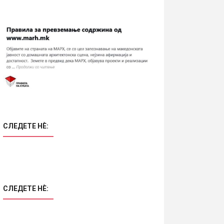
СЛЕДЕТЕ НÈ:
СЛЕДЕТЕ НÈ: