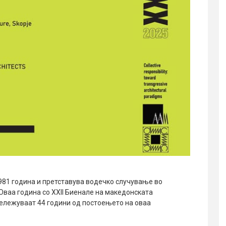
81 година и претставува водечко случување во
 Оваа година со XXII Биенале на македонската
ележуваат 44 години од постоењето на оваа