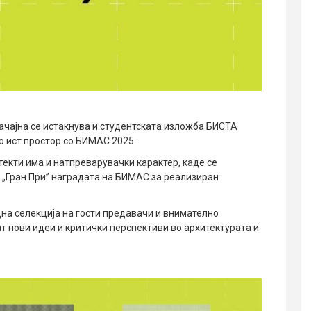
ачајна се истакнува и студентската изложба БИСТА
во ист простор со БИМАС 2025.
екти има и натпреварувачки карактер, каде се
е „Гран При” наградата на БИМАС за реализиран
на селекција на гости предавачи и внимателно
ат нови идеи и критички перспективи во архитектурата и