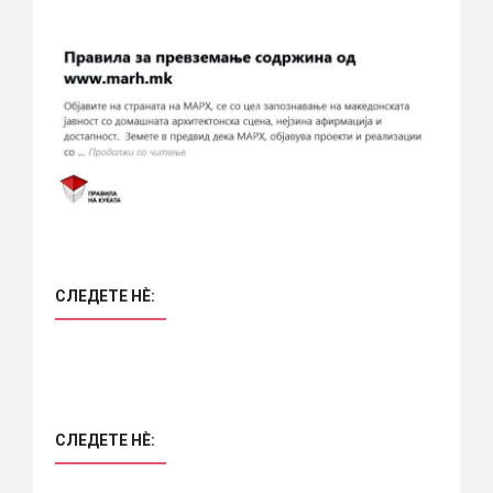
СЛЕДЕТЕ НÈ:
СЛЕДЕТЕ НÈ: