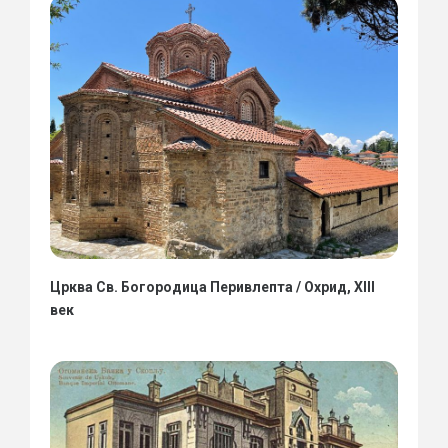
Црква Св. Богородица Перивлепта / Охрид, XIII
век