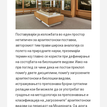
Поставувајќи ја изложбата во еден простор
нетипичен за архитектонски поставки,
авторскиот тим прави широка аналогија со
полето на природните науки, преземајќи
термин кој главно се користи при дефинирање
на состојбата на биолошките видови. Иако на
прв поглед се чини дека не постои преклоп
помеѓу двете дисциплини, помеѓу загрозените
архитектонски и биолошки видови,
истражувањето препознава бројни суптилни
релации кои би можеле да се употребат во
градење на методологија за препознавање и
класификација на „загрозените“ архитектонски
видови од периодот на Модерната. Од друга