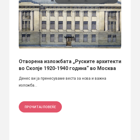
Отворена изложбата „Руските архитекти
Стру
е“
во Скопје 1920-1940 година“ во Москва
на Е
а
Денес ви ја пренесуваме веста за нова и важна
Музејо
изложба...
изложб
ПРОЧИТАЈ ПОВЕЌЕ
ПРО