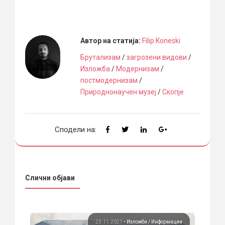
Автор на статија:
Filip Koneski
Брутализам
/
загрозени видови
/
Изложба
/
Модернизам
/
постмодернизам
/
Природнонаучен музеј
/
Скопје
Сподели на:
Слични објави
жби
23.11.2021
•
Изложби
Информации