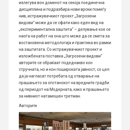
излегува вон доменот на секоја поединечна
дисциплина и подразбира нови врски помеѓу
нив, истражувачкиот проект „Загрозени
видови“ може да се сфати како еден вид на
„експериментална заштита“ – делување кое се
наоѓа на работ на она што може да се смета за
востановена методологија и практика во рамки
на заштитата. Со истражувачкиот проект и
изложбената поставка „Загрозени видови“
авторите се обраќаат подеднакво кон
стручната, но и кон пошироката јавност, со цел
да ја нагласат потребата од отварање на
прашањето за опстанокот на вредните градби
од периодот на Модерната, како и прашањето
за нивниот натамошен третман.
Авторите