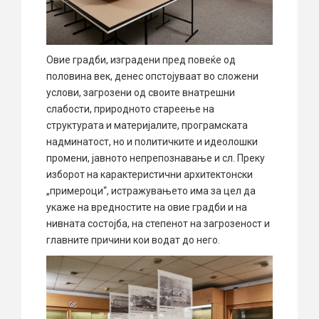
Овие градби, изградени пред повеќе од
половина век, денес опстојуваат во сложени
услови, загрозени од своите внатрешни
слабости, природното стареење на
структурата и материјалите, програмската
надминатост, но и политичките и идеолошки
промени, јавното непрепознавање и сл. Преку
изборот на карактеристични архитектонски
„примероци“, истражувањето има за цел да
укаже на вредностите на овие градби и на
нивната состојба, на степенот на загрозеност и
главните причини кои водат до него.