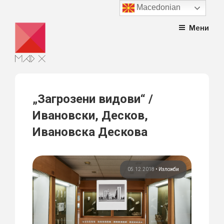
Macedonian
Skip
Мени
to
content
„Загрозени видови“ /
Ивановски, Десков,
Ивановска Дескова
05.12.2018
•
Изложби