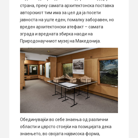
страна, преку самата архитектонска поставка
авторскиот тим има за цел да ја посети
јавноста на уште еден, помалку заборавен, но
вреден архитектонски атефакт – самата
зграда и вредната збирка наоди на
Природонаучниот музеј на Македонија.
Обединувајќи во себе знаења од различни
области и цврсто стоејќи на позицијата дека
знаењето, во својата највисока форма,