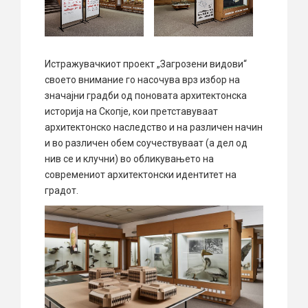
Истражувачкиот проект „Загрозени видови“
своето внимание го насочува врз избор на
значајни градби од поновата архитектонска
историја на Скопје, кои претставуваат
архитектонско наследство и на различен начин
и во различен обем соучествуваат (а дел од
нив се и клучни) во обликувањето на
современиот архитектонски идентитет на
градот.