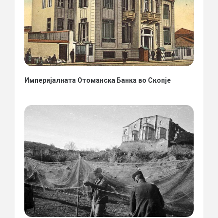
Империјалната Отоманска Банка во Скопје