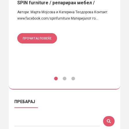
е
SPIN furniture / репариран мебел /
“Cho
Автори: Марта Мојсова и Катерина Теодорова Контакт:
Бренд 
алон
www.facebook.com/spinfurniture Материјалот го...
модула
чката
ПРОЧИТАЈ ПОВЕЌЕ
ПРО
ПРЕБАРАЈ