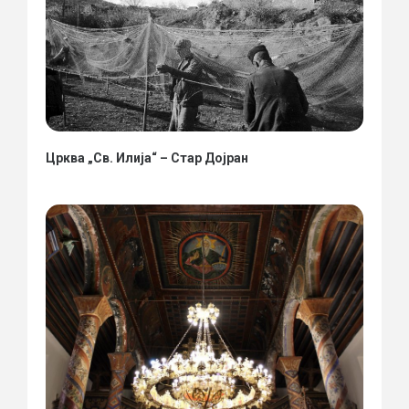
Црква „Св. Илија“ – Стар Дојран