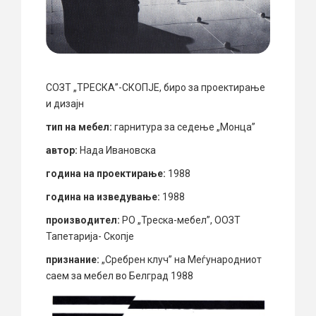
СОЗТ „ТРЕСКА”-СКОПЈЕ, биро за проектирање
и дизајн
тип на мебел:
гарнитура за седење „Монца”
автор:
Нада Ивановска
година на проектирање:
1988
година на изведување:
1988
производител:
РО „Треска-мебел”, ООЗТ
Тапетарија- Скопје
признание:
„Сребрен клуч” на Меѓународниот
саем за мебел во Белград 1988