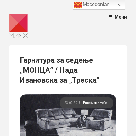
Macedonian
Skip
Мени
to
content
Гарнитура за седење
„МОНЦА” / Нада
Ивановска за „Треска”
23.02.2015
•
Ентериер и мебел