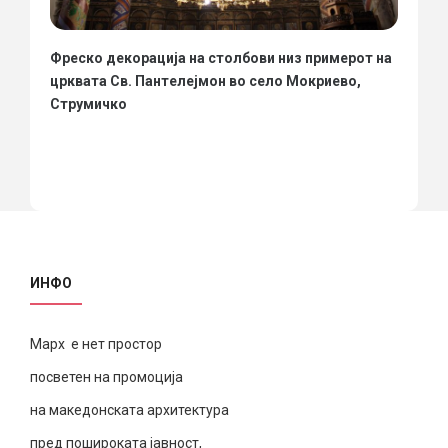
Фреско декорација на столбови низ примерот на
црквата Св. Пантелејмон во село Мокриево,
Струмичко
ИНФО
Марх е нет простор
посветен на промоција
на македонската архитектура
пред пошироката јавност,