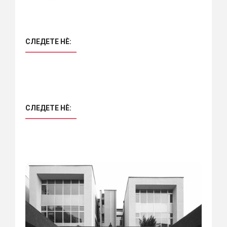
СЛЕДЕТЕ НÈ:
СЛЕДЕТЕ НÈ: