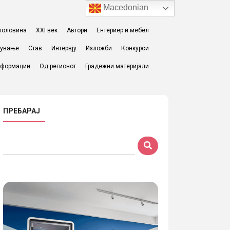
Macedonian
I половина
XXI век
Автори
Ентериер и мебел
жување
Став
Интервју
Изложби
Конкурси
формации
Од регионот
Градежни материјали
ПРЕБАРАЈ