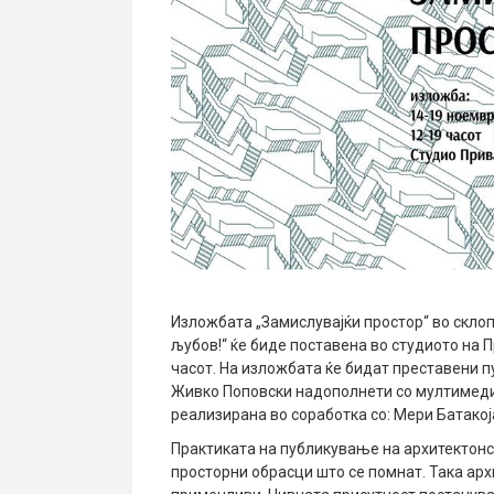
Изложбата „Замислувајќи простор“ во склоп 
љубов!“ ќе биде поставена во студиото на 
часот. На изложбата ќе бидат преставени п
Живко Поповски надополнети со мултимеди
реализирана во соработка со: Мери Батако
Практиката на публикување на архитектонск
просторни обрасци што се помнат. Така арх