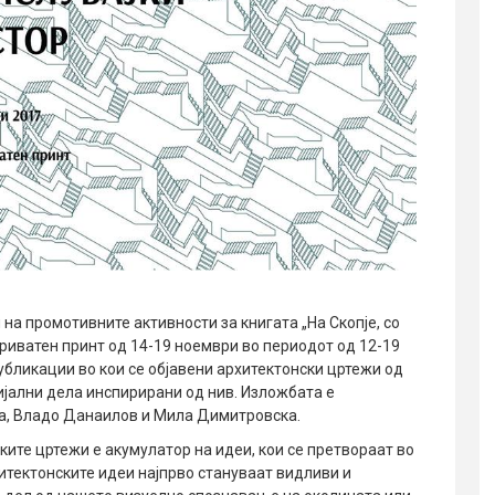
на промотивните активности за книгата „На Скопје, со
Приватен принт од 14-19 ноември во периодот од 12-19
убликации во кои се објавени архитектонски цртежи од
јални дела инспирирани од нив. Изложбата е
ја, Владо Данаилов и Мила Димитровска.
ите цртежи е акумулатор на идеи, кои се претвораат во
итектонските идеи најпрво стануваат видливи и