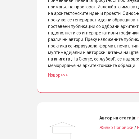
применливи. Нивната присутност постанува
п
оимање на просторот. Изложбата има за ц
на архитектонските идеи и проекти. Односн
преку кој се генерираат идејни обрасци за
поставени публикации со одбрани архитект
надополнети со интерпретативни графички
различни автори. Преку изложените публика
практика се изразувала: формат, печат, ти
мултимедијални и авторски читања на црте
на книгата „На Скопје, со љубов!“, се над
меморирање на архитектонските обрасци.
Извор>>>
Автор на статија:
Живко Поповски
/