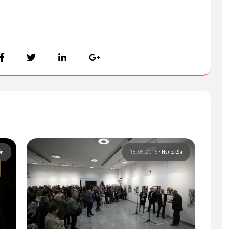
би
18.05.2016
•
Изложби