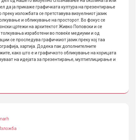
 дел од нашето визуелно спознавање на околината или
ел да ја прикаже графичката култура на презентирање
о преку изложбата се претставува визуелниот јазик
 толкување и обликување на просторот. Во фокус се
онски цртежи на архитектот Живко Поповски и се
 толкувања изработени во повеќе медиуми и од
ции се проследува графичкиот јазик преку кој таа
пографија, хартија. Додека пак дополнителните
жите, како што е и графичкото обликување на корицата
оврзуваат на идејата за презентирање, мултиплицирање и
marh
Изложба