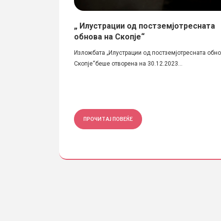
та ИАС27 на
„ Илустрации од постземјотресната
обнова на Скопје“
тектонски студија
Изложбата „Илустрации од постземјотресната обно
Скопје“беше отворена на 30.12.2023...
ПРОЧИТАЈ ПОВЕЌЕ