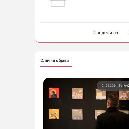
Сподели на:
Слични објави
и
Студентски проекти
01.01.2024
•
Излож