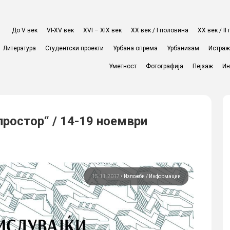
До V век
VI-XV век
XVI – XIX век
ХХ век / I половина
ХХ век / I
Литература
Студентски проекти
Урбана опрема
Урбанизам
Истра
Уметност
Фотографија
Пејзаж
Ин
ростор“ / 14-19 ноември
15.11.2017
•
Изложби
Информации