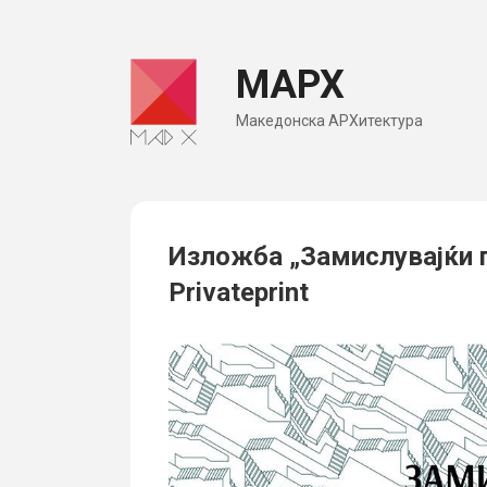
Skip
to
МАРХ
content
Македонска АРХитектура
Изложба „Замислувајќи п
Privateprint