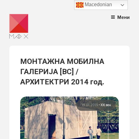
Macedonian
Skip
Мени
to
content
МОНТАЖНА МОБИЛНА
ГАЛЕРИЈА [ВС] /
АРХИТЕКТРИ 2014 год.
19.01.2015
•
XXI век