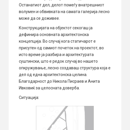
Останатиот дел, делот помеѓу внатрешниот
волумен и обвивката на самата галерија лесно
може да се доживее.
Конструкцијата на објектот секогаш ја
дефинира основната архитектонска
концепција. Во случај кога статичарот е
присутен од самиот почеток на проектот, во
исто време ја разбира и архитектурата
суштински, што е редок случај во нашето
опкружување, лесно создаваш структура која е
дел од една архитектонска целина.
Благодарност до Никола Писраев и Анита
Ивковиќ за целосната доверба.
Ситуација: