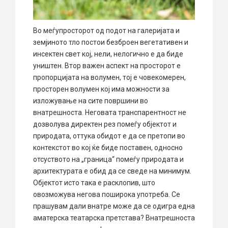
Во меѓупросторот од подот на галеријата и
земјиното тло постои безброен вегетативен и
инсектен свет кој, нели, нелогично е да биде
уништен. Втор важен аспект на просторот е
пропорцијата на волумен, тој е човекомерен,
просторен волумен кој има можности за
изложување на сите површини во
внатрешноста. Неговата транспарентност не
дозволува директен рез помеѓу објектот и
природата, оттука обидот е да се претопи во
контекстот во кој ќе биде поставен, односно
отсуството на „граница“ помеѓу природата и
архитектурата е обид да се сведе на минимум.
Објектот исто така е расклопив, што
овозможува негова поширока употреба. Се
прашувам дали внатре може да се одигра една
аматерска театарска претстава? Внатрешноста