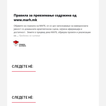
СЛЕДЕТЕ НÈ:
СЛЕДЕТЕ НÈ: