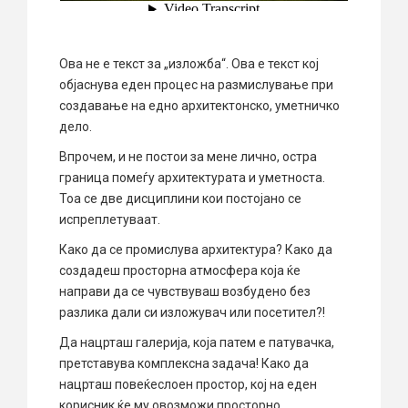
Ова не е текст за „изложба“. Ова е текст кој
објаснува еден процес на размислување при
создавање на едно архитектонско, уметничко
дело.
Впрочем, и не постои за мене лично, остра
граница помеѓу архитектурата и уметноста.
Тоа се две дисциплини кои постојано се
испреплетуваат.
Како да се промислува архитектура? Како да
создадеш просторна атмосфера која ќе
направи да се чувствуваш возбудено без
разлика дали си изложувач или посетител?!
Да нацрташ галерија, која патем е патувачка,
претставува комплексна задача! Како да
нацрташ повеќеслоен простор, кој на еден
корисник ќе му овозможи просторно