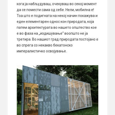
кога ја набљудуваш, очекуваш во секој момент
да се помести сама од себе. Нели, мобилна е!
Тоа што е подигната на некој начин покажува и
еден елементарен однос кон природата, која
патем архитектурата во нашето општество кое
е во фаза на „издишување“ воопшто не ја
третира. Во нашиот град природата постојано е
во спрега со некакво бекатонско
импералистичко освојување.