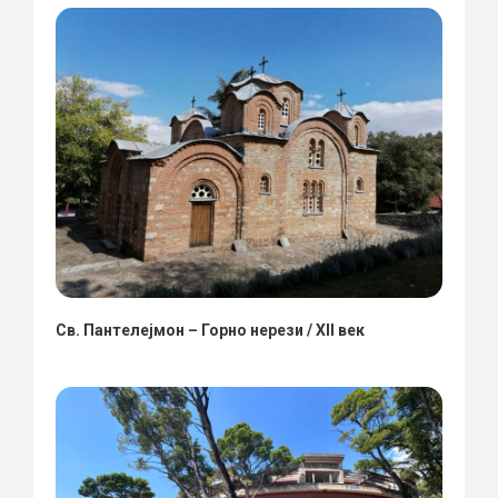
Св. Пантелејмон – Горно нерези / XII век