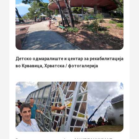
Детско одмаралиште и центар за рехабилитација
во Крвавица, Хрватска / фотогалерија