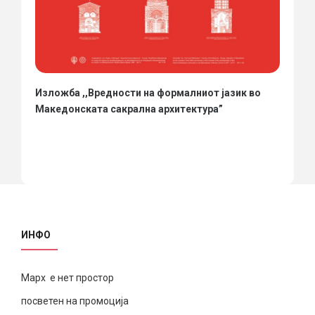
Изложба ,,Вредности на формалниот јазик во
Македонската сакрална архитектура”
ИНФО
Марх е нет простор
посветен на промоција