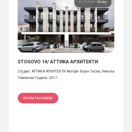
 век
23.10.2019
•
XXI век
STOGOVO 14/ АТТИКА АРХИТЕКТИ
Kонк
реше
роект
Студио: АТТИКА АРХИТЕКТИ Автори: Бојан Тасев, Никола
Иван
Томевски Година: 2017...
Стој
Автори
Дамјан
ПРОЧИТАЈ ПОВЕЌЕ
ПРО