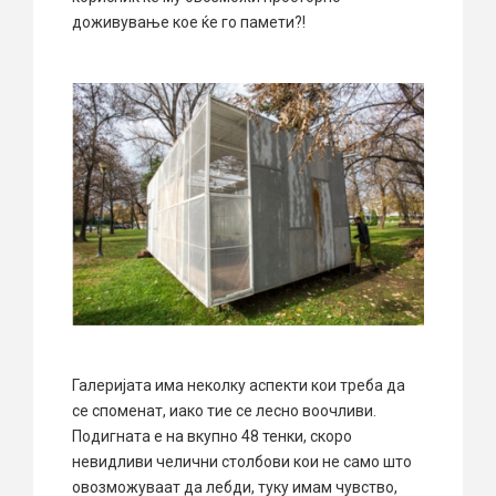
доживување кое ќе го памети?!
Галеријата има неколку аспекти кои треба да
се споменат, иако тие се лесно воочливи.
Подигната е на вкупно 48 тенки, скоро
невидливи челични столбови кои не само што
овозможуваат да лебди, туку имам чувство,