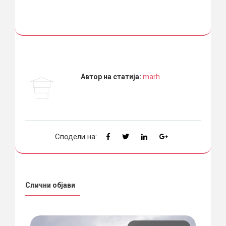
Автор на статија:
marh
Сподели на:
Слични објави