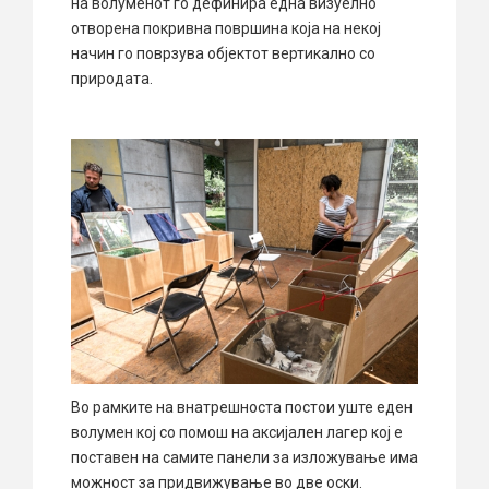
на волуменот го дефинира една визуелно
отворена покривна површина која на некој
начин го поврзува објектот вертикално со
природата.
Во рамките на внатрешноста постои уште еден
волумен кој со помош на аксијален лагер кој е
поставен на самите панели за изложување има
можност за придвижување во две оски.