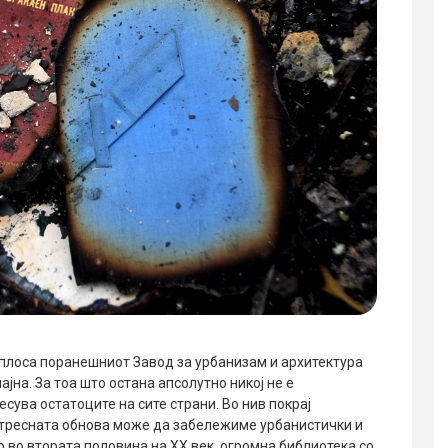
еплоса поранешниот Завод за урбанизам и архитектура
ајна. За тоа што остана апсолутно никој не е
сува остатоците на сите страни. Во нив покрај
отресната обнова може да забележиме урбанистички и
о во втората половина на XX век, огромна библиотека со