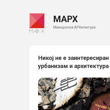
Skip
to
МАРХ
content
Македонска АРХитектура
Никој не е заинтересиран
урбанизам и архитектура