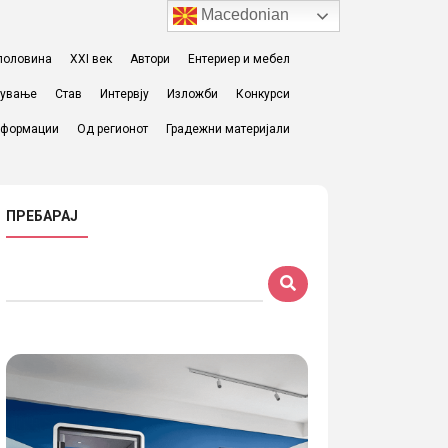
Macedonian
I половина
XXI век
Автори
Ентериер и мебел
жување
Став
Интервју
Изложби
Конкурси
формации
Од регионот
Градежни материјали
ПРЕБАРАЈ