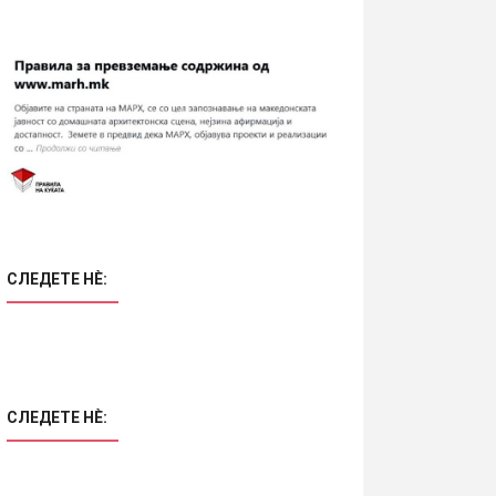
СЛЕДЕТЕ НÈ:
СЛЕДЕТЕ НÈ: