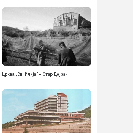
Црква „Св. Илија“ – Стар Дојран