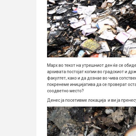
Марх во текот на утрешниот ден ќе се обид
архивата постојат копии во градскиот и др
факултет, како и да дознае во чива сопств
покренеме иницијатива да се проверат оста
соодветно место?
Денес ја посетивме локација и ви ја прене