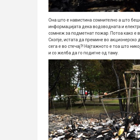
Она што е навистина сомнително а што беш
информацијата дека водоводната и електри
сомнеж за подметнат пожар. Потоа како е 
Скопје, истата да премине во акционерско 
сега е во стечај?! Најтажното е тоа што ник
и со желба да го подигне од таму.