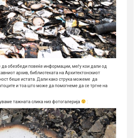
е да обезбеди повеќе информации, меѓу кои дали од
жавниот архив, библиотеката на Архитектонскиот
еност беше истата. Дали како струка можеме да
тоците и тоа што може да помогнеме да се тргне на
суваме тажната слика низ фотогалерија
: