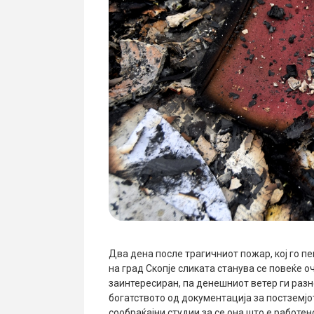
Два дена после трагичниот пожар, кој го п
на град Скопје сликата станува се повеќе оч
заинтересиран, па денешниот ветер ги разне
богатството од документација за постземј
сообраќајни студии за се она што е работен