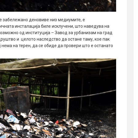
е забележано деновиве низ медиумите, е
чната инсталација биле исклучени, што наведува на
возможно од институција – Завод за урбанизам на град
друштво и целото наследство да остане таму, кое пак
ој нема на терен, да се обиде да провери што е останато