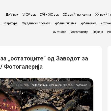
До V век
VI-XV век
XVI – XIX век
ХХ век / I половина
ХХ век / I
Литература
Студентски проекти
Урбана опрема
Урбанизам
Истра
Уметност
Фотографија
Пејзаж
Ин
 за „остатоците“ од Заводот за
 / Фотогалерија
23.04.2017
•
Информации
Урбанизам
ХХ век / II половина