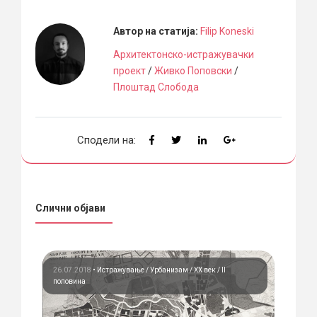
Автор на статија:
Filip Koneski
Архитектонско-истражувачки
проект
/
Живко Поповски
/
Плоштад Слобода
Сподели на:
Слични објави
зам
26.07.2018
•
Истражување
Урбанизам
ХХ век / II
половина