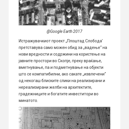
@Google Earth 2017
Истражувачкиот проект „Плоштад Слобода’
претставува само можен обид за „вадење“ на
нови вредности и содржини на користење на
јавните простори во Скопје, преку враќање,
вметнување, па и подметнување на објекти
што се компатибилни, ако сакате „извлечени“
од некогаш блиските слики на реализирани и
нереализирани желби на архитектите,
градежниците и богатите инвеститори во
минатото.