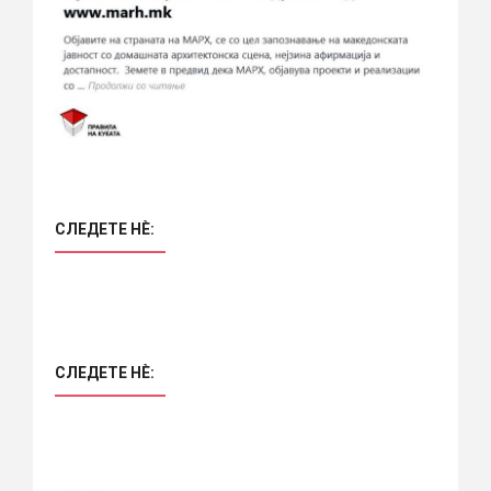
СЛЕДЕТЕ НÈ:
СЛЕДЕТЕ НÈ: