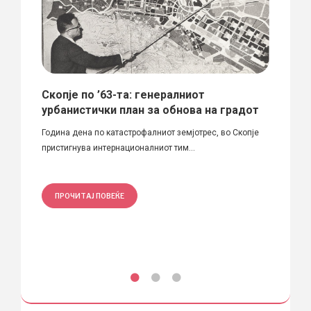
 –
Скопје по ’63-та: генералниот
Прво
д
урбанистички план за обнова на градот
Урба
“ во
/ Ју
Година дена по катастрофалниот земјотрес, во Скопје
урба
пристигнува интернационалниот тим...
ија и
Автори
Бобиќ д
ПРОЧИТАЈ ПОВЕЌЕ
ПРО