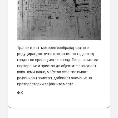
Транзитниот моторен сообраќај крајно е
редуциран, поточно отстранет во тој дел од
градот во правец исток-запад. Површините за
паркирање и пристап до објектите стануваат
како неминовни, меѓутоа сега тие имаат
рафиниран пристап, добиваат значење на
претпростории за јавните места.
Ф.К