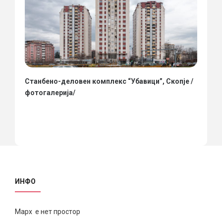
Станбено-деловен комплекс “Убавици”, Скопје /
фотогалерија/
ИНФО
Марх е нет простор