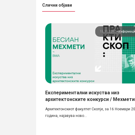
Слични објави
ормации
Фотографија
15.11.2017
•
Информац
рутален град“ на
Експериментални искуства низ
архитектонските конкурси / Мехмети
иот центар Бруталиск
Архитектонскиот факултет Скопје, за 16 Ноември 2
година, најавува ново...