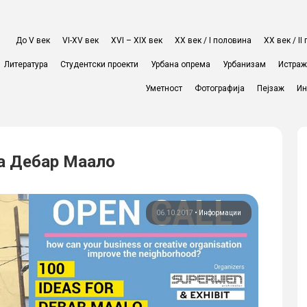
До V век
VI-XV век
XVI – XIX век
ХХ век / I половина
ХХ век / I
Литература
Студентски проекти
Урбана опрема
Урбанизам
Истра
Уметност
Фотографија
Пејзаж
Ин
за Дебар Маало
06.10.2017
•
Информации