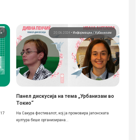
ии
20.06.2024
•
Информации
Урбанизам
Панел дискусија на тема „Урбанизам во
Најав
Токио“
Алек
017
На Сакура фестивалот, кој ја промовира јапонската
Во четв
култура беше организирана...
се отво