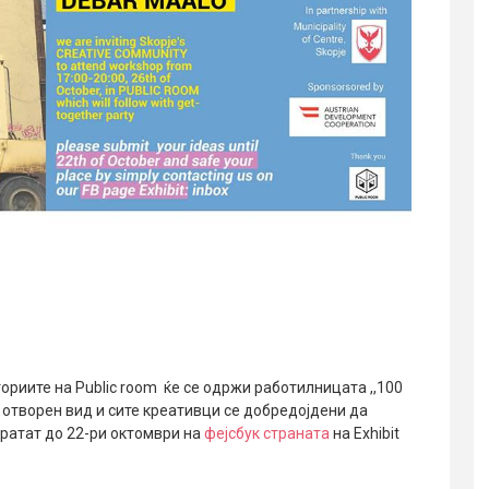
ториите на Public room ќе се одржи работилницата ,,100
 отворен вид и сите креативци се добредојдени да
пратат до 22-ри октомври на
фејсбук странaта
на Exhibit