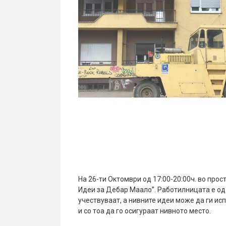
На 26-ти Октомври од 17:00-20:00ч. во прос
Идеи за Дебар Маало”. Работилницата е од
учествуваат, а нивните идеи може да ги ис
и со тоа да го осигураат нивното место.