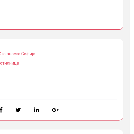
Стојаноска Софија
отилница