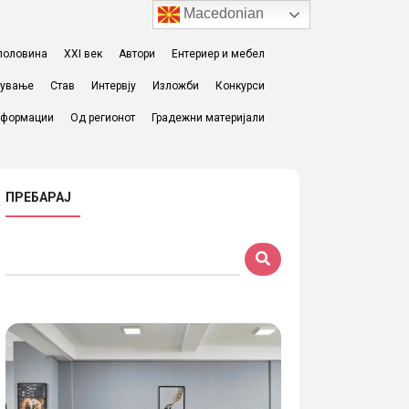
Macedonian
I половина
XXI век
Автори
Ентериер и мебел
жување
Став
Интервју
Изложби
Конкурси
формации
Од регионот
Градежни материјали
ПРЕБАРАЈ