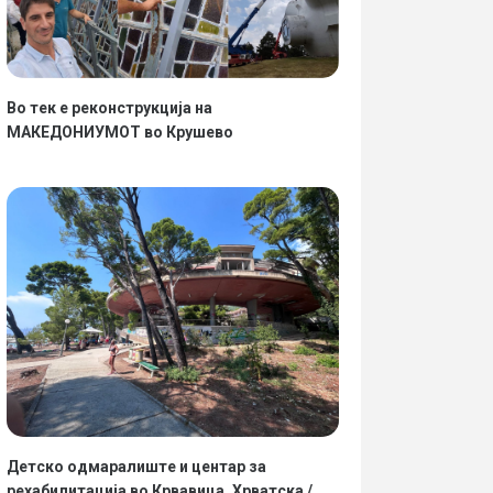
Во тек е реконструкција на
МАКЕДОНИУМОТ во Крушево
Детско одмаралиште и центар за
рехабилитација во Крвавица, Хрватска /