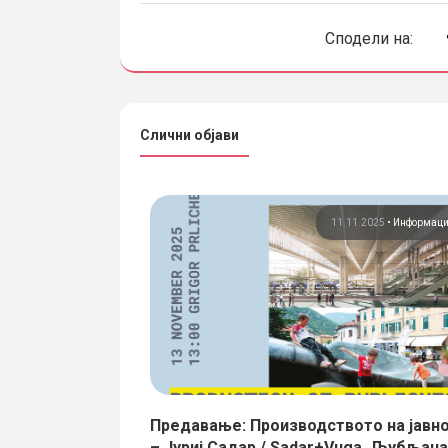
Сподели на:
Слични објави
Автори
Информации
11.11.2025
•
Информац
тник на
Предавање: Производството на јавн
– Јуриј Садар / Sadar+Vuga, Љубљана