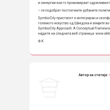
и синергии кои го промовираат одржливиот 
– ги подобрат постоечките урбаните политик
SymbioCity пристапот е интегриран и сеопф
големото искуство од Шведска и земјите во 
SymbioCity Approach: A Conceptual Framewor
најдете на следната веб страница: www.sklint
Ф.К
Автор на статија: