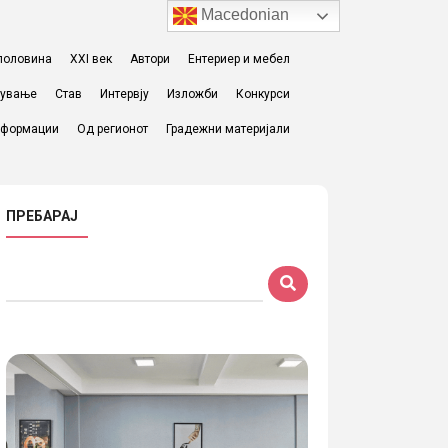
Macedonian
I половина
XXI век
Автори
Ентериер и мебел
жување
Став
Интервју
Изложби
Конкурси
формации
Од регионот
Градежни материјали
ПРЕБАРАЈ