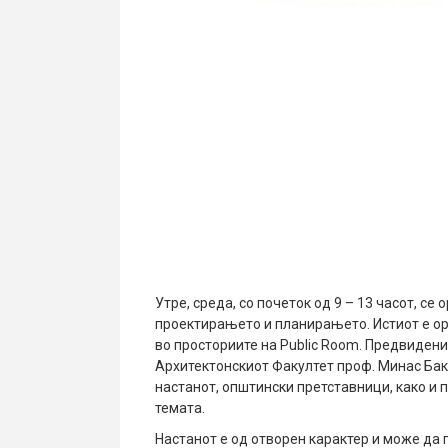
Утре, среда, со почеток од 9 – 13 часот, с
проектирањето и планирањето. Истиот е ор
во просториите на Public Room. Предвиден
Архитектонскиот Факултет проф. Минас Бак
настанот, општински претставници, како и 
темата.
Настанот е од отворен карактер и може да 