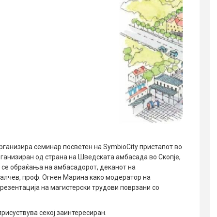
е организира семинар посветен на SymbioCity пристапот во
ганизиран од страна на Шведската амбасада во Скопје,
и се обраќања на амбасадорот, деканот на
алчев, проф. Огнен Марина како модератор на
презентација на магистерски трудови поврзани со
присуствува секој заинтересиран.