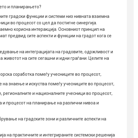
њето и планирањето?
ните градски функции и системи низ нивната взаемна
ници во процесот со цел да постигне синергија.
заемно корисна интеракција. Основниот принцип на
мат предвид сите аспекти и функции на градот кога се
редување на интеграцијата на градовите, одржливост и
а животот на сите сегашни и идни граѓани. Целите на
орска соработка помеѓу учесниците во процесот,
 на знаење и искуства помеѓу учесниците во процесот,
е, регионалните и националните учесници во процесот,
а и процесот на планирање на различни нивоа и
обрување на градските зони и различните аспекти на
ија на практичните и интегрираните системски решенија