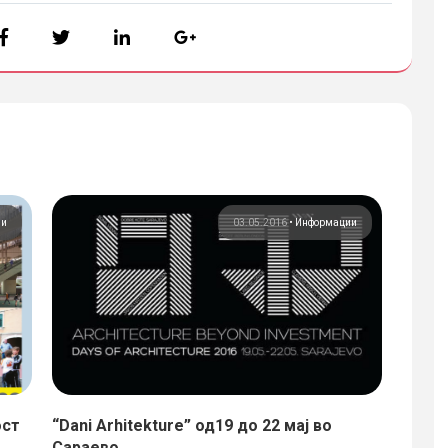
ии
03.05.2016
•
Информации
ост
“Dani Arhitekture” од19 до 22 мај во
Миодр
Сараево
„Андр