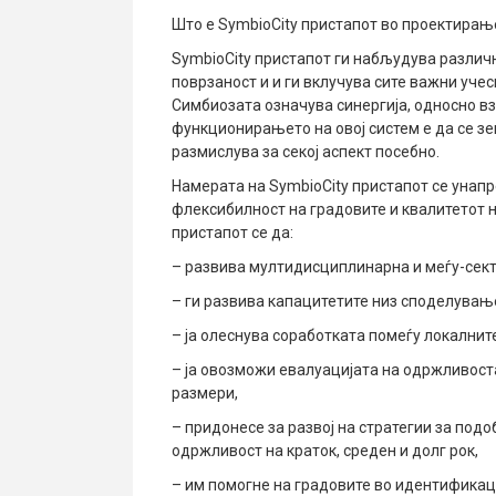
Што е SymbioCity пристапот во проектира
SymbioCity пристапот ги набљудува различ
поврзаност и и ги вклучува сите важни учес
Симбиозата означува синергија, односно в
функционирањето на овој систем е да се зе
размислува за секој аспект посебно.
Намерата на SymbioCity пристапот се унап
флексибилност на градовите и квалитетот н
пристапот се да:
– развива мултидисциплинарна и меѓу-сект
– ги развива капацитетите низ споделување
– ја олеснува соработката помеѓу локалнит
– ја овозможи евалуацијата на одржливост
размери,
– придонесе за развој на стратегии за под
одржливост на краток, среден и долг рок,
– им помогне на градовите во идентификац