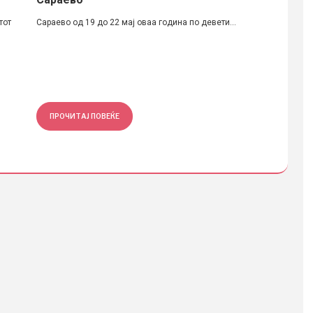
тот
Сараево од 19 до 22 мај оваа година по девети...
Во свеч
блиските
ПРОЧИТАЈ ПОВЕЌЕ
ПРОЧ