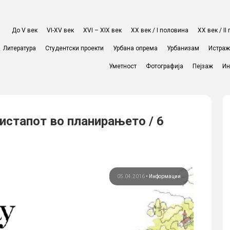
До V век
VI-XV век
XVI – XIX век
ХХ век / I половина
ХХ век / I
Литература
Студентски проекти
Урбана опрема
Урбанизам
Истра
Уметност
Фотографија
Пејзаж
Ин
ристапот во планирањето / 6
05.04.2016
•
Информации