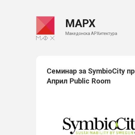
Skip
to
МАРХ
content
Македонска АРХитектура
Семинар за SymbioCity п
Април Public Room