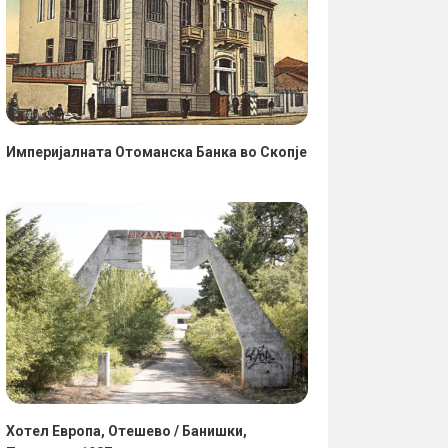
Империјалната Отоманска Банка во Скопје
Хотел Европа, Отешево / Банишки,