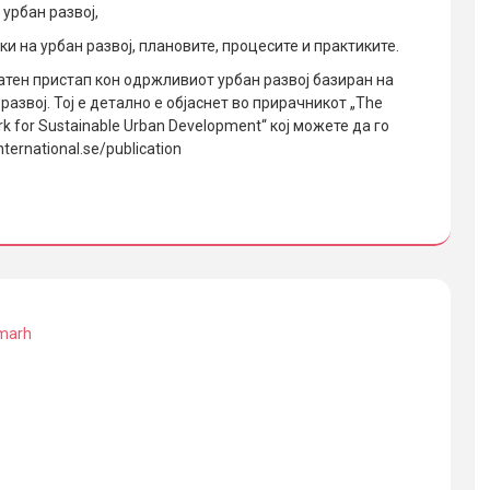
урбан развој,
и на урбан развој, плановите, процесите и практиките.
атен пристап кон одржливиот урбан развој базиран на
развој. Тој е детално е објаснет во прирачникот „The
k for Sustainable Urban Development“ кој можете да го
ernational.se/publication
marh