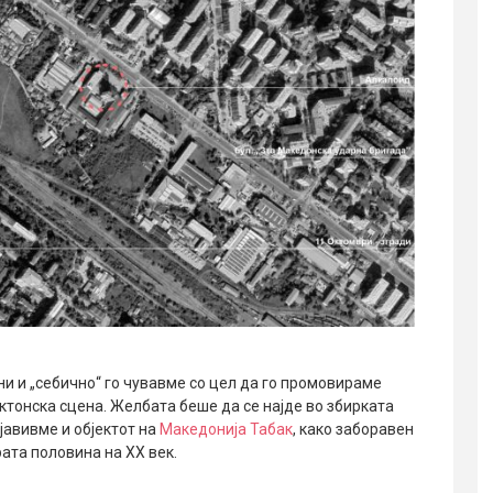
ни и „себично“ го чувавме со цел да го промовираме
ктонска сцена. Желбата беше да се најде во збирката
бјавивме и објектот на
Македонија Табак
, како заборавен
ата половина на XX век.