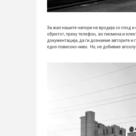
За жал нашите напори не вродија со плод и
објектот, преку телефон, во писмена и еле
документација, да ги дознаеме авторите и 
едно повисоко ниво. Но, не добивме апсолу