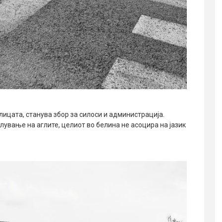
лицата, станува збор за силоси и администрација.
лување на аглите, целиот во белина не асоцира на јазик