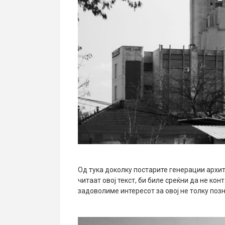
Од тука доколку постарите генерации архит
читаат овој текст, би биле среќни да не ко
задоволиме интересот за овој не толку поз