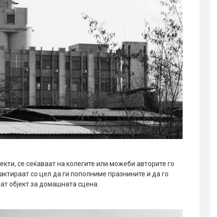
екти, се сеќаваат на колегите или можеби авторите го
нтактираат со цел да ги пополниме празнините и да го
нат објект за домашната сцена.