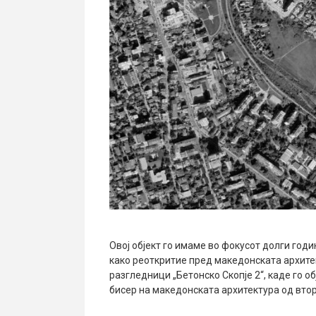
Овој објект го имаме во фокусот долги годи
како реоткритие пред македонската архите
разгледници „Бетонско Скопје 2“, каде го о
бисер на македонската архитектура од втор