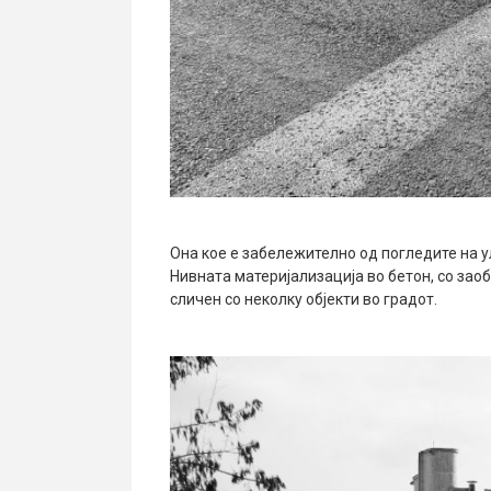
Она кое е забележително од погледите на у
Нивната материјализација во бетон, со заоб
сличен со неколку објекти во градот.