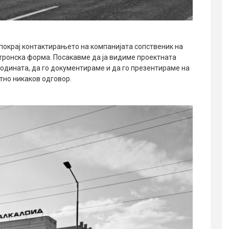
 покрај контактирањето на компанијата сопственик на
ктронска форма. Посакавме да ја видиме проектната
годината, да го документираме и да го презентираме на
тно никаков одговор.