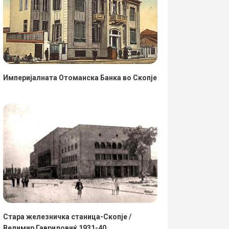
Империјалната Отоманска Банка во Скопје
Стара железничка станица-Скопје /
Велимир Гавриловиќ 1931-40