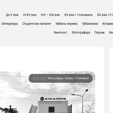
До V век
VI-XV век
XVI – XIX век
ХХ век / I половина
ХХ век / I
Литература
Студентски проекти
Урбана опрема
Урбанизам
Истра
Уметност
Фотографија
Пејзаж
Ин
12.12.2022
•
Фотографија
ХХ век / II половина