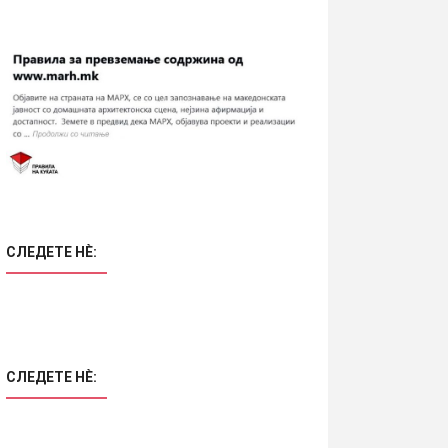
СЛЕДЕТЕ НÈ:
СЛЕДЕТЕ НÈ: