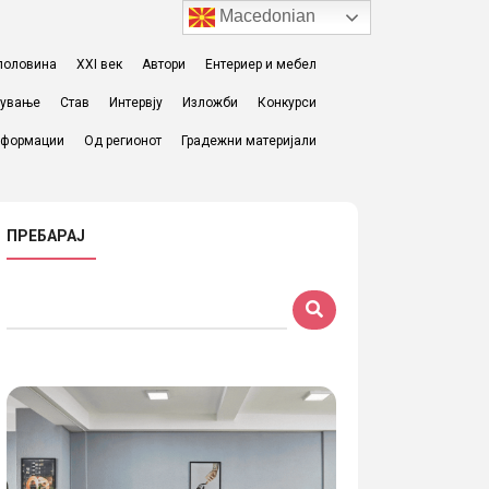
Macedonian
I половина
XXI век
Автори
Ентериер и мебел
жување
Став
Интервју
Изложби
Конкурси
формации
Од регионот
Градежни материјали
ПРЕБАРАЈ