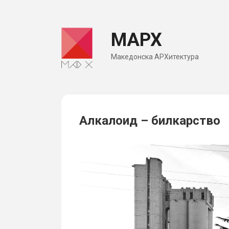
Skip
to
МАРХ
content
Македонска АРХитектура
Алкалоид – билкарство