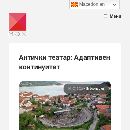
Macedonian
Skip
Мени
to
content
Антички театар: Адаптивен
континуитет
01.07.2026
•
Информации