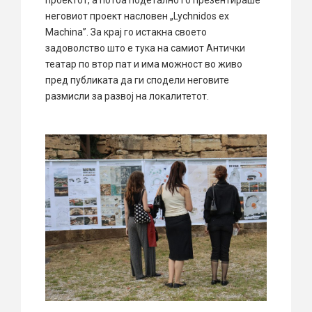
неговиот проект насловен „Lychnidos ex
Machina”. За крај го истакна своето
задоволство што е тука на самиот Антички
театар по втор пат и има можност во живо
пред публиката да ги сподели неговите
размисли за развој на локалитетот.