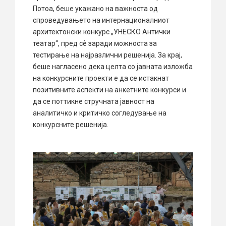
Потоа, беше укажано на важноста од
спроведувањето на интернационалниот
архитектонски конкурс „УНЕСКО Антички
театар“, пред сѐ заради можноста за
тестирање на најразлични решенија. За крај,
беше нагласено дека целта со јавната изложба
на конкурсните проекти е да се истакнат
позитивните аспекти на анкетните конкурси и
да се поттикне стручната јавност на
аналитичко и критичко согледување на
конкурсните решенија.