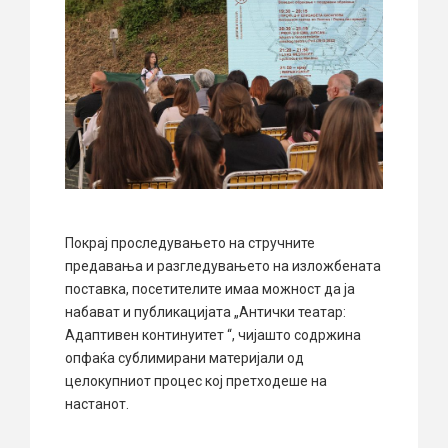
Покрај проследувањето на стручните
предавања и разгледувањето на изложбената
поставка, посетителите имаа можност да ја
набават и публикацијата „Антички театар:
Адаптивен континуитет “, чијашто содржина
опфаќа сублимирани материјали од
целокупниот процес кој претходеше на
настанот.