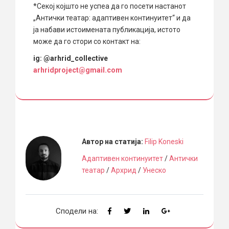
*Секој којшто не успеа да го посети настанот
„Антички театар: адаптивен континуитет“ и да
ја набави истоимената публикација, истото
може да го стори со контакт на:
ig: @arhrid_collective
arhridproject@gmail.com
Автор на статија:
Filip Koneski
Адаптивен континуитет
/
Антички
театар
/
Архрид
/
Унеско
Сподели на: