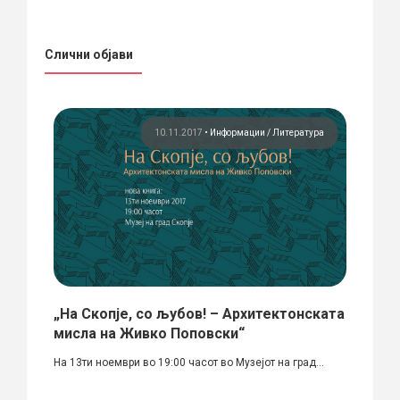
Слични објави
зам
10.11.2017
•
Информации
Литература
„На Скопје, со љубов! – Архитектонската
Мари
мисла на Живко Поповски“
мари
т
На 13ти ноември во 19:00 часот во Музејот на град...
По пов
23.11.