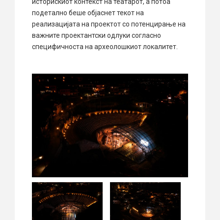
историскиот контекст на театарот, а потоа
подетално беше објаснет текот на
реализацијата на проектот со потенцирање на
важните проектантски одлуки согласно
специфичноста на археолошкиот локалитет.