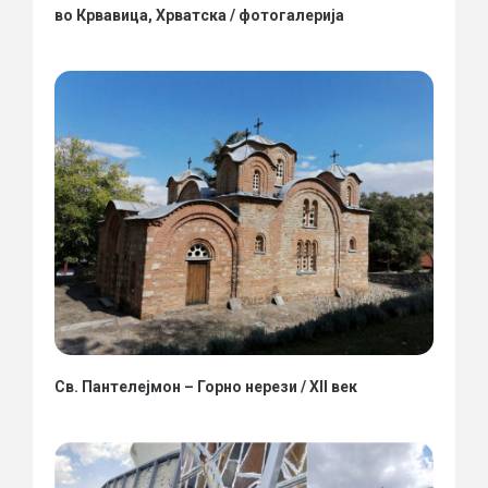
во Крвавица, Хрватска / фотогалерија
Св. Пантелејмон – Горно нерези / XII век