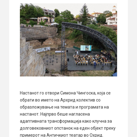
Настанот го отвори Симона Чингоска, која се
обрати во името на Архрид колектив со
образложување на темата и програмата на
настанот. Најпрво беше нагласена
адаптивната трансформација како клучна за
долговековниот опстанок на еден објект преку
примерот на Античкиот театар во Охрид.