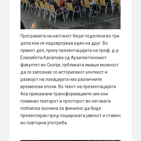
Програмата на настанот беше поделена во три
дела кои се надоврзуваа еден на друг. Во
првиот дел, преку презентацијата на проф. д-р
Елизабета Касапова од Архитектонскиот
факултет во Скопје, публиката имаше можност
да се запознае со историскиот контекст и
развојот на локацијата низ различните
временски епохи. Во текот на презентацијата
беа прикажани трансформациите низ кои
поминал театарот и просторот во неговата
поблиска околина за финално да биде
презентиран пред пошироката јавност и ставен
во повторна употреба.