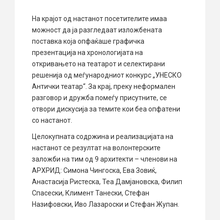
На крајот од настанот посетителите имаа
можност да ја разгледаат изложбената
поставка која опфаќаше графичка
презентација на хронологијата на
откривањето на театарот и селектирани
решенија од меѓународниот конкурс „УНЕСКО
Антички театар“. За крај, преку неформален
разговор и дружба помеѓу присутните, се
отвори дискусија за темите кои беа опфатени
со настанот.
Целокупната содржина и реализацијата на
настанот се резултат на волонтерските
заложби на тим од 9 архитекти – членови на
АРХРИД: Симона Чингоска, Ева Зовиќ,
Анастасија Ристеска, Теа Дамјановска, Филип
Спасески, Климент Танески, Стефан
Назифовски, Иво Лазароски и Стефан Жупан.