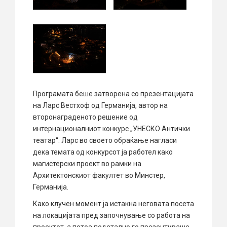
Програмата беше затворена со презентацијата
на Ларс Вестхоф од Германија, автор на
второнаграденото решение од
интернационалниот конкурс „УНЕСКО Антички
театар“. Ларс во своето обраќање нагласи
дека темата од конкурсот ја работел како
магистерски проект во рамки на
Архитектонскиот факултет во Минстер,
Германија.
Како клучен момент ја истакна неговата посета
на локацијата пред започнување со работа на
проектот, а потоа подетално го презентираше