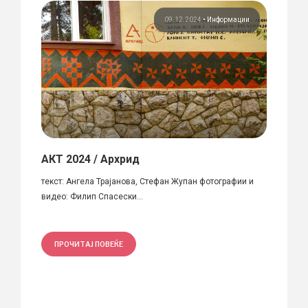
ции
09.12.2024
•
Информации
рупа
АКТ 2024 / Архрид
Почи
текст: Ангела Трајанова, Стефан Жупан фотографии и
Познат
сори,
видео: Филип Спасески...
на 10т
ПРОЧИТАЈ ПОВЕЌЕ
ПРО