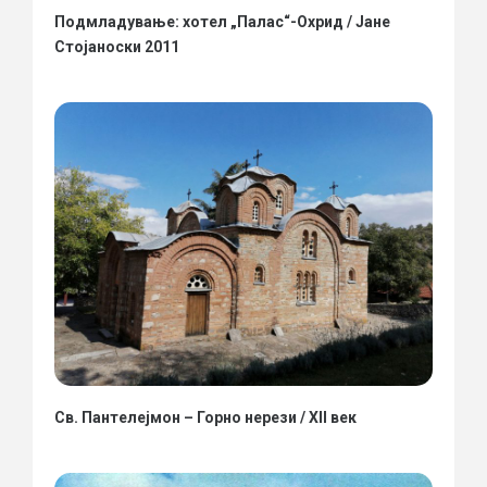
Подмладување: хотел „Палас“-Охрид / Јане
Стојаноски 2011
Св. Пантелејмон – Горно нерези / XII век