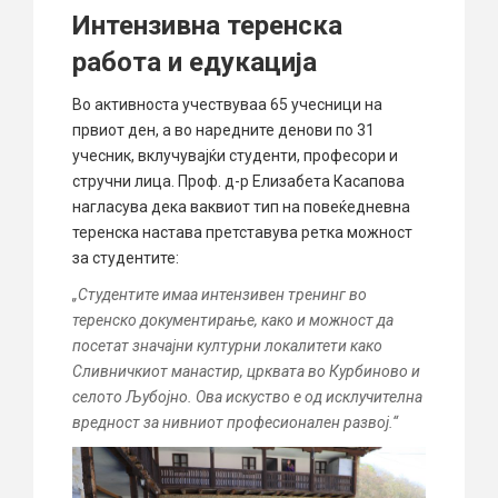
Интензивна теренска
работа и едукација
Во активноста учествуваа 65 учесници на
првиот ден, а во наредните денови по 31
учесник, вклучувајќи студенти, професори и
стручни лица. Проф. д-р
Елизабета Касапова
нагласува дека ваквиот тип на повеќедневна
теренска настава претставува ретка можност
за студентите:
„Студентите имаа интензивен тренинг во
теренско документирање, како и можност да
посетат значајни културни локалитети како
Сливничкиот манастир, црквата во Курбиново и
селото Љубојно. Ова искуство е од исклучителна
вредност за нивниот професионален развој.“