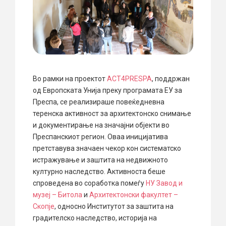
Во рамки на проектот
ACT4PRESPA
, поддржан
од Европската Унија преку програмата ЕУ за
Преспа, се реализираше повеќедневна
теренска активност за архитектонско снимање
и документирање на значајни објекти во
Преспанскиот регион. Оваа иницијатива
претставува значаен чекор кон систематско
истражување и заштита на недвижното
културно наследство. Активноста беше
спроведена во соработка помеѓу
НУ Завод и
музеј – Битола
и
Архитектонски факултет –
Скопје
, односно Институтот за заштита на
градителско наследство, историја на