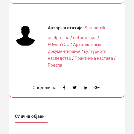
Автор на статија:
Sorabotnik
act4prespa
/
euforprespa
/
EUwithYOU
/
Архитектонско
документирање
/
културното
наследство
/
Практична настава
/
Преспа
Сподели на:
Слични објави