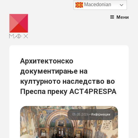
Macedonian
Skip
Мени
to
content
Архитектонско
документирање на
културното наследство во
Преспа преку ACT4PRESPA
05.05.2026
•
Информации