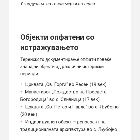
Утврдување на точни мерки на терен
Објекти опфатени со
истражувањето
Теренското документирање опфати повеќе
значајни објекти од различни историски
периоди:
Црквата „Св. Ѓорѓи“ во
Ресен
(19 век)
Манастирот „Рождество на Пресвета
Богородица“ во с.
Сливница
(17 век)
Црквата „Св. Петар и Павле“ во с.
Љубојно
(20 век)
Индивидуален објект – репрезент на
традиционалната архитектура во с. Љубојно