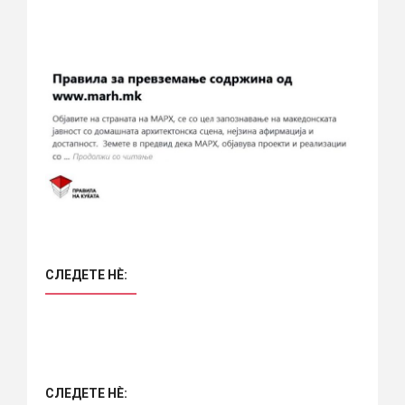
СЛЕДЕТЕ НÈ:
СЛЕДЕТЕ НÈ: