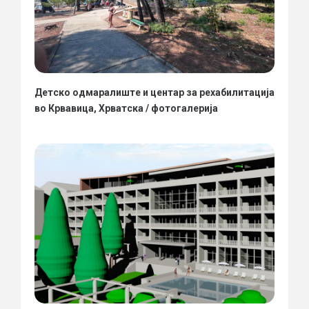
Детско одмаралиште и центар за рехабилитација
во Крвавица, Хрватска / фотогалерија