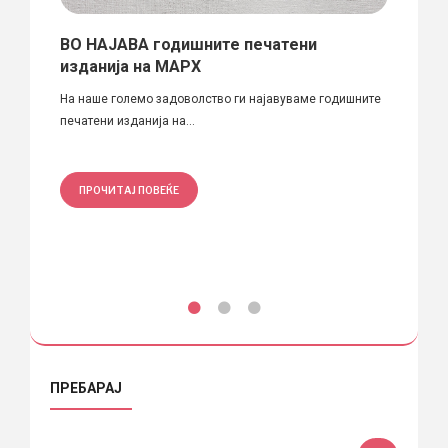
рски
ВО НАЈАВА годишните печатени
Забе
изданија на МАРХ
скоп
 УКИМ?
На наше големо задоволство ги најавуваме годишните
Денови
печатени изданија на...
предиз
ПРОЧИТАЈ ПОВЕЌЕ
ПРО
ПРЕБАРАЈ