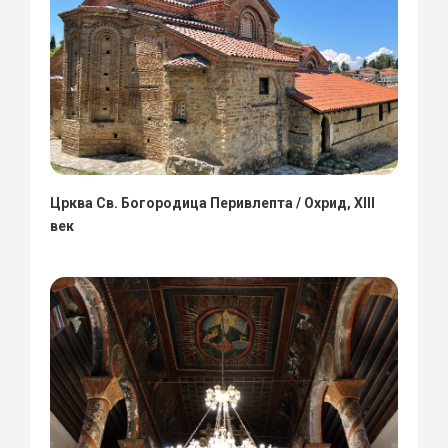
Црква Св. Богородица Перивлепта / Охрид, XIII
век