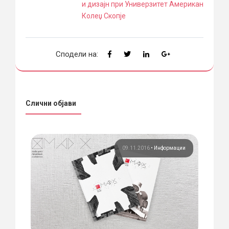
и дизајн при Универзитет Американ
Колеџ Скопје
Сподели на:
Слични објави
ции
09.11.2016
•
Информации