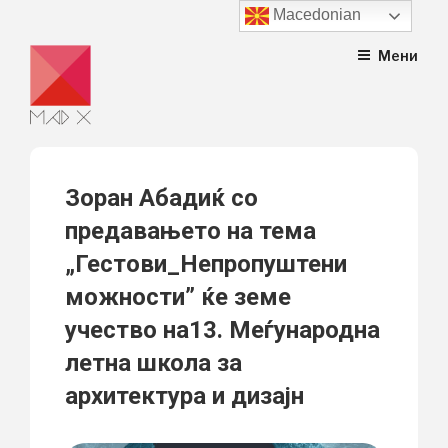
Macedonian
Skip
Мени
to
content
Зоран Абадиќ со
предавањето на тема
„Гестови_Непропуштени
можности” ќе земе
учество на13. Меѓународна
летна школа за
архитектура и дизајн