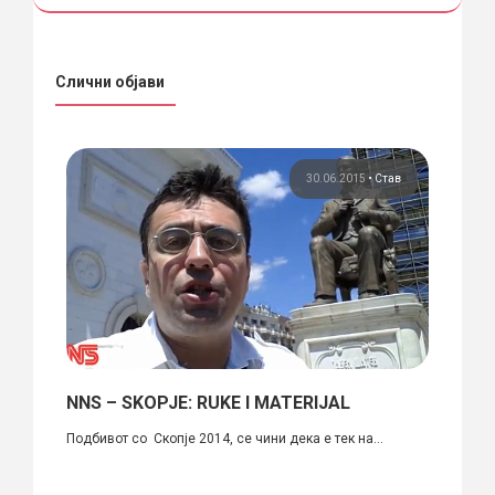
Слични објави
ија
30.06.2015
•
Став
е –
NNS – SKOPJE: RUKE I MATERIJAL
Work
Подбивот со Скопје 2014, се чини дека е тек на...
Денес 
гоева
под на