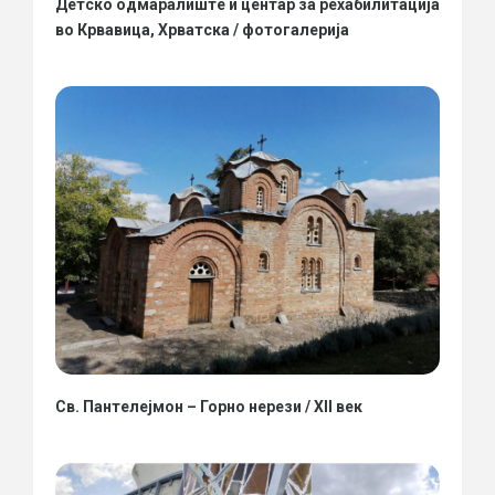
Детско одмаралиште и центар за рехабилитација
во Крвавица, Хрватска / фотогалерија
Св. Пантелејмон – Горно нерези / XII век