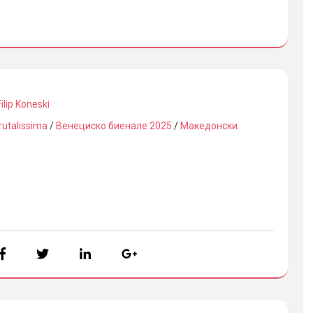
Filip Koneski
rutalissima
/
Венециско биенале 2025
/
Македонски