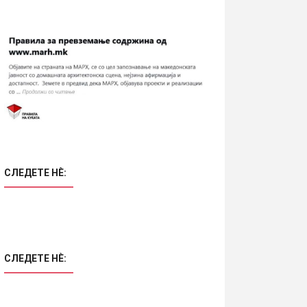
СЛЕДЕТЕ НÈ:
СЛЕДЕТЕ НÈ: