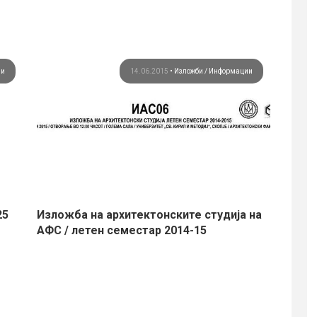
ии
14.06.2015
•
Изложби
Информации
25
Изложба на архитектонските студија на
Авток
АФС / летен семестар 2014-15
Година:
културн