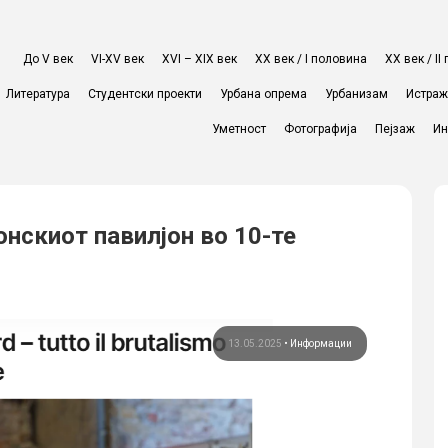
До V век
VI-XV век
XVI – XIX век
ХХ век / I половина
ХХ век / I
Литература
Студентски проекти
Урбана опрема
Урбанизам
Истра
Уметност
Фотографија
Пејзаж
Ин
онскиот павилјон во 10-те
13.05.2025
•
Информации