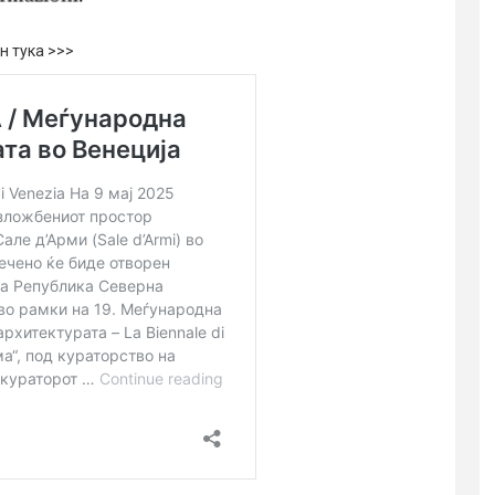
н тука >>>