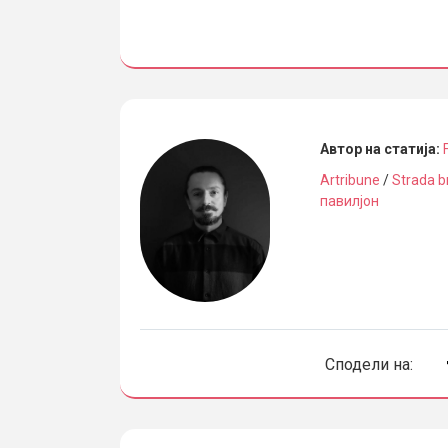
Автор на статија:
Artribune
/
Strada b
павилјон
Сподели на: