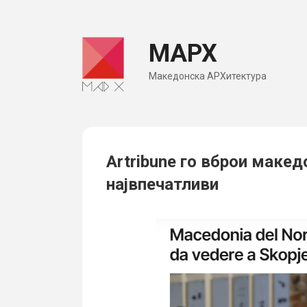
Skip
to
МАРХ
content
Македонска АРХитектура
Artribune го вброи макед
највпечатливи