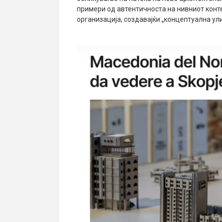
примери од автентичноста на нивниот конт
организација, создавајќи „концептуална ул