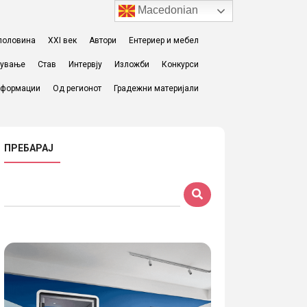
Macedonian
I половина
XXI век
Автори
Ентериер и мебел
жување
Став
Интервју
Изложби
Конкурси
формации
Од регионот
Градежни материјали
ПРЕБАРАЈ