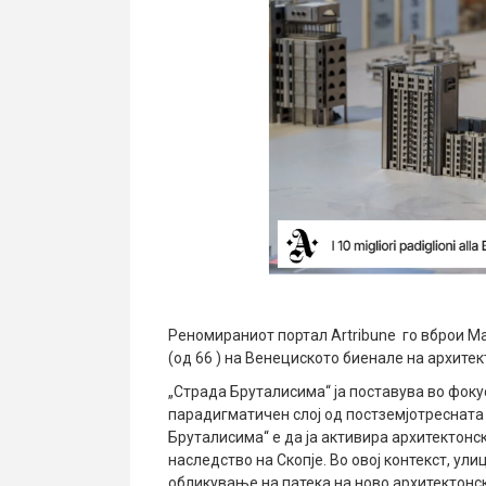
Реномираниот портал Artribune го вброи Ма
(од 66 ) на Венециското биенале на архитек
„Страда Бруталисима“ ја поставува во фоку
парадигматичен слој од постземјотресната 
Бруталисима“ е да ја активира архитектонс
наследство на Скопје. Во овој контекст, ул
обликување на патека на ново архитектонс