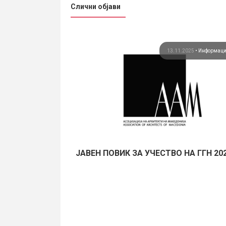
Слични објави
05.2020
•
Информации
13.11.2025
•
Информац
ифровска
ЈАВЕН ПОВИК ЗА УЧЕСТВО НА ГГН 20
та како фактор на
ите градови...