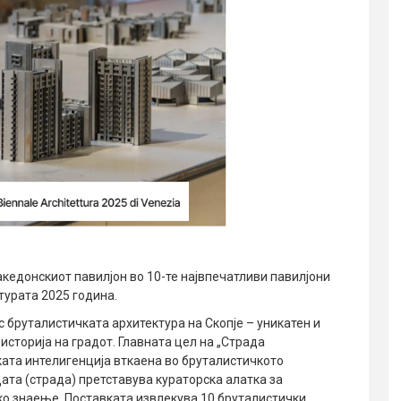
кедонскиот павилјон во 10-те највпечатливи павилјони
турата 2025 година.
с бруталистичката архитектура на Скопје – уникатен и
историја на градот. Главната цел на „Страда
ката интелигенција вткаена во бруталистичкото
ицата (страда) претставува кураторска алатка за
ко знаење. Поставката извлекува 10 бруталистички