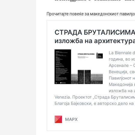
Прочитајте повеќе за македонскиот павилјо