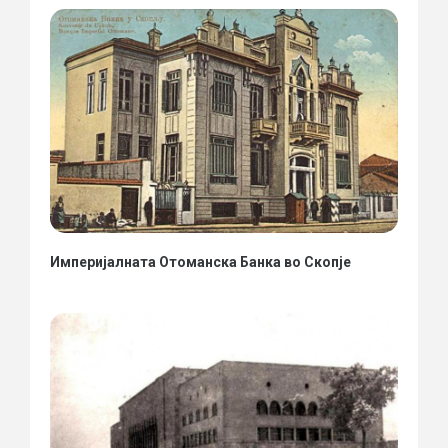
Империјалната Отоманска Банка во Скопје