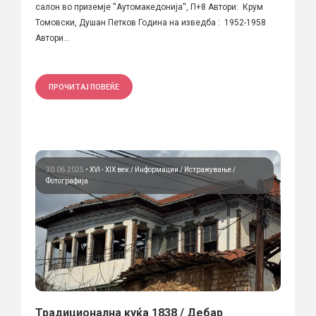
салон во приземје ''Аутомакедонија'', П+8 Автори: Крум
Томовски, Душан Петков Година на изведба : 1952-1958
Автори...
ПРОЧИТАЈ ПОВЕЌЕ
30.06.2025
•
XVI - XIX век
Информации
Истражување
Фотографија
Традиционална куќa 1838 / Дебар