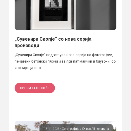
„Сувенири Скопје“ со нова серија
производи
„Сувенири Скопје“ подготвува нова серија на фотографии,
печатени бетонски плочи и за прв пат маички и блузони, со
инспирација во...
ПРОЧИТАЈ ПОВЕЌЕ
18.11.2025
•
Фотографија
ХХ век / II половина