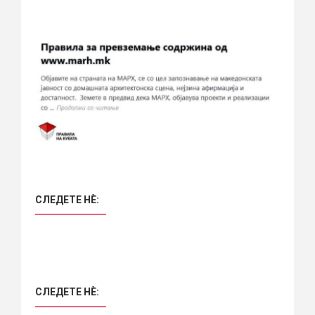
СЛЕДЕТЕ НÈ:
СЛЕДЕТЕ НÈ: