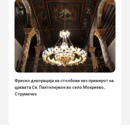
Фреско декорација на столбови низ примерот на
црквата Св. Пантелејмон во село Мокриево,
Струмичко