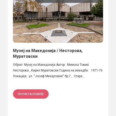
Музеј на Македонија / Несторова,
Муратовски
Објект: Музеј на Македонија Автор: Мимоза Томиќ
Несторова , Кирил Муратовски Година на изведба : 1971-76
Локација: ул. ''Јосиф Михајловиќ'' бр.7 , Стара...
ПРОЧИТАЈ ПОВЕЌЕ