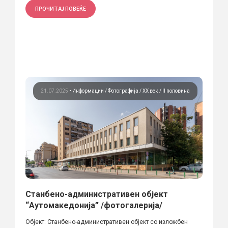
ПРОЧИТАЈ ПОВЕЌЕ
21.07.2025
•
Информации
Фотографија
ХХ век / II половина
Станбено-административен објект
“Аутомакедонија” /фотогалерија/
Објект: Станбено-административен објект со изложбен