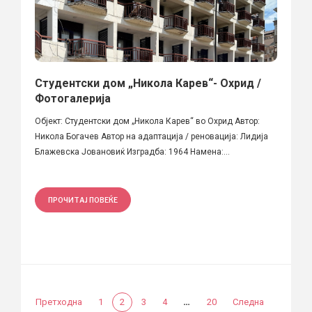
Студентски дом „Никола Карев“- Охрид /
Фотогалерија
Објект: Студентски дом „Никола Карев“ во Охрид Автор:
Никола Богачев Автор на адаптација / реновација: Лидија
Блажевска Јовановиќ Изградба: 1964 Намена:...
ПРОЧИТАЈ ПОВЕЌЕ
…
Претходна
1
2
3
4
20
Следна