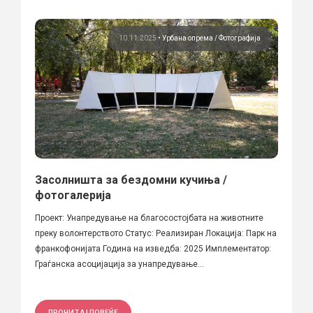
10.11.2025
•
Урбана опрема
Фотографија
Засолништа за бездомни кучиња /
фотогалерија
Проект: Унапредување на благосостојбата на животните
преку волонтерството Статус: Реализиран Локација: Парк на
франкофонијата Година на изведба: 2025 Имплементатор:
Граѓанска асоцијација за унапредување...
ПРОЧИТАЈ ПОВЕЌЕ