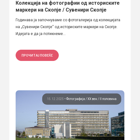
Колекција на фотографии од историските
маркери на Скопје / Сувенири Скопје
Годинава ја започнуваме со фотогалерија од колекцијата
на „Сувенири Скопје“ од историските маркери на Скопје.
Идејата е да ја потикнеме...
ПРОЧИТАЈ ПОВЕЌЕ
15.12.2025
•
Фотографија
ХХ век / II половина