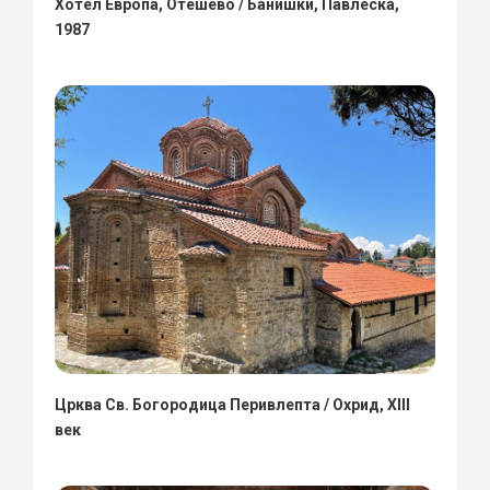
Хотел Европа, Отешево / Банишки, Павлеска,
1987
Црква Св. Богородица Перивлепта / Охрид, XIII
век