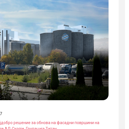
17
најдобро решение за обнова на фасадни површини на
је АД Скопје, Групација Титан