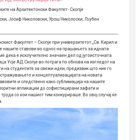
ките на Архитектонски Факултет- Скопје
ски, Јосиф Николовски, Урош Николоски, Љубен
скиот Факултет – Скопје при универзитетот „Св. Кирил и
ме нашите ставови во однос на прашањето за идната
е дека е исклучително значаен дел од југоисточната
ца Усје АД Скопје во потрага по обнова на изгледот на
ти на студентите за свежи идеи, предизвик што ние го
истражувањето и концептуализацијата на новата
авовите и следствено како сублимација на нашите
олоритни апликации до софистицирани зафати и
труда со кои нашиот тим конкурираше. Во овој случај ќе
.