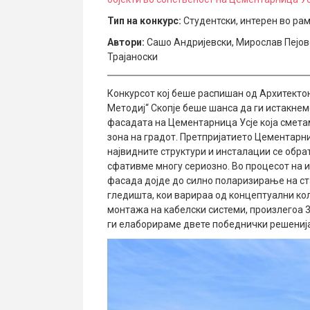
Тип на конкурс:
Студентски, интерен во рам
Автори:
Сашо Андријевски, Мирослав Пејов
Трајаноски
Конкурсот кој беше распишан од Архитектон
Методиј“ Скопје беше шанса да ги истакне
фасадата на Цементарница Усје која сметам
зона на градот. Претпријатието Цементарни
највидните структури и инсталации се обра
сфативме многу сериозно. Во процесот на 
фасада дојде до силно поларизирање на ст
гледишта, кои варираа од концептуални к
монтажа на кабелски системи, произлегоа 3 
ги елаборираме двете победнички решенија