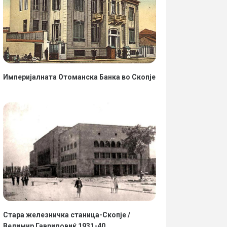
Империјалната Отоманска Банка во Скопје
Стара железничка станица-Скопје /
Велимир Гавриловиќ 1931-40