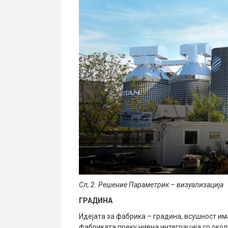
Сл, 2. Решение Параметрик – визуализација
ГРАДИНА
Идејата за фабрика – градина, всушност им
фабриката преку нивна интеграција со окол