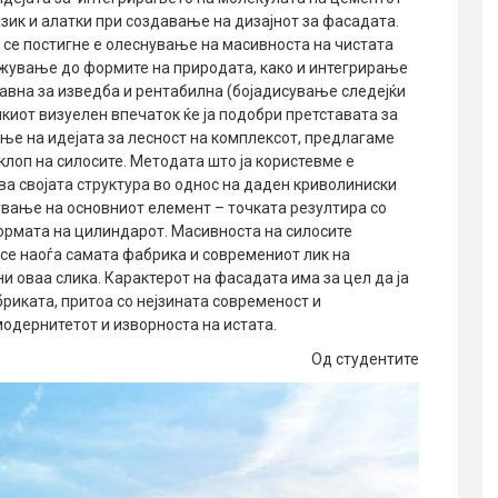
азик и алатки при создавање на дизајнот за фасадата.
 се постигне е олеснување на масивноста на чистата
жување до формите на природата, како и интегрирање
тавна за изведба и рентабилна (бојадисување следејќи
киот визуелен впечаток ќе ја подобри претставата за
ње на идејата за лесност на комплексот, предлагаме
клоп на силосите. Методата што ја користевме е
ува својата структура во однос на даден криволиниски
вање на основниот елемент – точката резултира со
ормата на цилиндарот. Масивноста на силосите
а се наоѓа самата фабрика и современиот лик на
 оваа слика. Карактерот на фасадата има за цел да ја
риката, притоа со нејзината современост и
одернитетот и изворноста на истата.
Од студентите