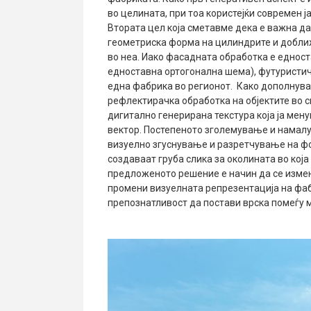
во целината, при тоа користејќи современ ј
Втората цел која сметавме дека е важна да
геометриска форма на цилиндрите и добли
во неа. Иако фасадната обработка е еднос
едноставна ортогонална шема), футуристич
една фабрика во регионот. Како дополнува
рефлектирачка обработка на објектите во с
дигитално генерирана текстура која ја мен
вектор. Постепеното зголемување и намалу
визуелно згуснување и разретчување на ф
создаваат груба слика за околината во кој
предложеното решение е начин да се измени
промени визуелната репрезентација на фаб
препознатливост да постави врска помеѓу м