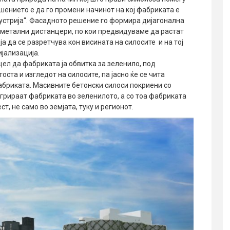
ешението е да го промени начинот на кој фабриката е
дустрија“. Фасадното решение го формира дијагонална
и метални дистанцери, по кои предвидуваме да растат
а да се разретчува кон висината на силосите и на тој
јализација.
цел да фабриката ја обвитка за зеленило, под
оста и изгледот на силосите, па јасно ќе се чита
абриката. Maсивните бетонски силоси покриени со
егрираат фабриката во зеленилото, а со тоа фабриката
ст, не само во земјата, туку и регионот.