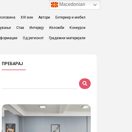
Macedonian
I половина
XXI век
Автори
Ентериер и мебел
жување
Став
Интервју
Изложби
Конкурси
формации
Од регионот
Градежни материјали
ПРЕБАРАЈ