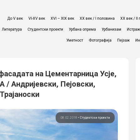
До V век
VI-XV век
XVI – XIX век
ХХ век / I половина
ХХ век / I
Литература
Студентски проекти
Урбана опрема
Урбанизам
Истра
Уметност
Фотографија
Пејзаж
Ин
фасадата на Цементарница Усје,
 Андријевски, Пејовски,
Трајаноски
08.02.2018
•
Студентски проекти