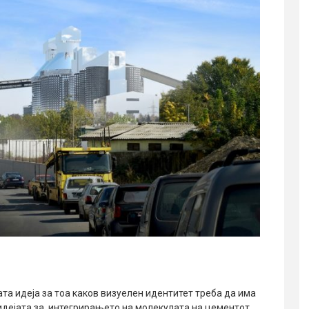
а идеја за тоа каков визуелен идентитет треба да има
 идејата за интегрирањето на молекулата на цементот