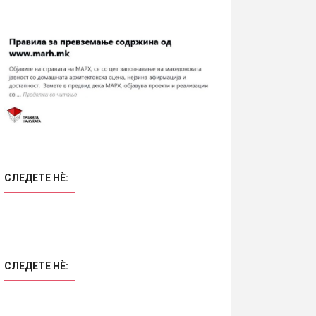
СЛЕДЕТЕ НÈ:
СЛЕДЕТЕ НÈ: