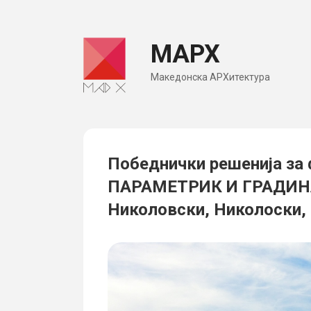
Skip
to
МАРХ
content
Македонска АРХитектура
Победнички решенија за 
ПАРАМЕТРИК И ГРАДИНА /
Николовски, Николоски, 