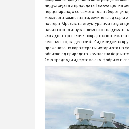
индустријата и природата. Главна цел на р
перцепирана, а со самото тоа и зборот „ин
мрежеста композиција, сочинета од сајли 
ластери. Мрежната структура има тенденциј
начин го постигнува елементот на дематери
Фасадното решение, покрај тоа што има за 
зеленилото, на делови ќе биде видлива крут
промената на карактерот и историјата на ф
обвивка од природата, комплетно ќе ја инт
ќе ја предводи идејата за еко-фабрика и све