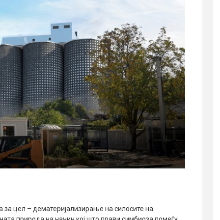
а за цел – дематеријализирање на силосите на
ната природа на начин кој што прави симбиоза помеѓу