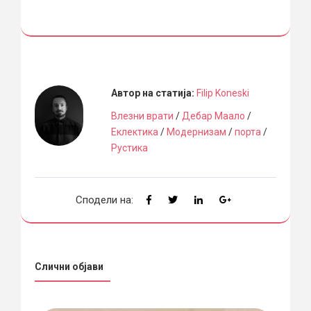
Автор на статија:
Filip Koneski
Влезни врати
/
Дебар Маало
/
Еклектика
/
Модернизам
/
порта
/
Рустика
Сподели на:
Слични објави