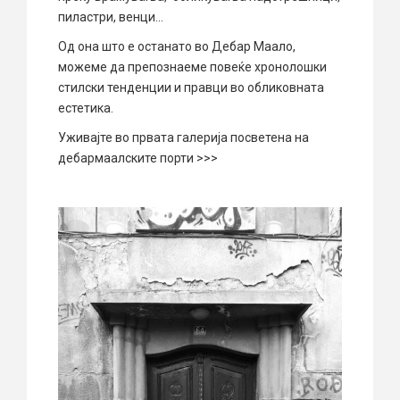
пиластри, венци…
Од она што е останато во Дебар Маало,
можеме да препознаеме повеќе хронолошки
стилски тенденции и правци во обликовната
естетика.
Уживајте во првата галерија посветена на
дебармаалските порти >>>