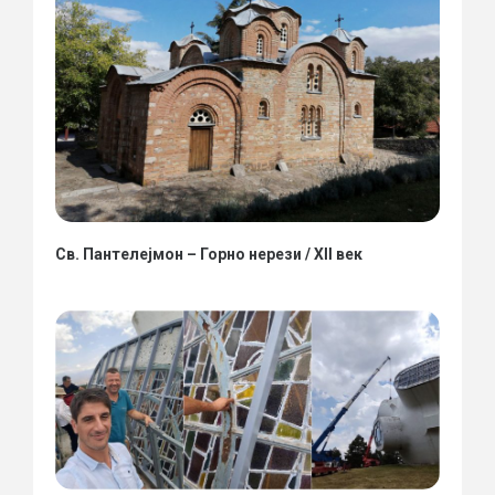
Св. Пантелејмон – Горно нерези / XII век