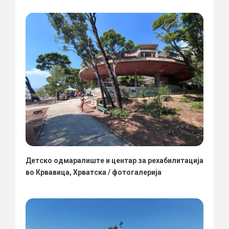
Детско одмаралиште и центар за рехабилитација
во Крвавица, Хрватска / фотогалерија