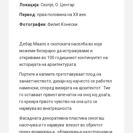
Локација:
Скопје, О. Центар
Период:
прва половина на XX век
Фотографии:
Филип Конески
Дебар Маало е скопската населба во која
можеме бескрајно да истражуваме и
откриваме во 100 годишниот континуитет на
историјата на архитектурата.
Портите и капиите претставуваат плод на
занаетчиството, дизајн кој најчесто се работел
наменски, според визијата на архитектот. Тие
го оставаат првиот впечаток на оној кој доаѓа,
го креира првото чувство на она што се
најавува во внатрешноста.
Фасадната декоративна пластика секогаш
насочува и го најавува влезот во објектот
преку врамувања, обликувања надстрешници,