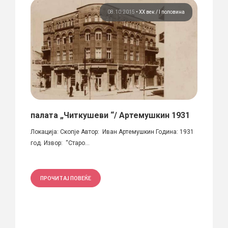
08.10.2015
•
ХХ век / I половина
палата „Читкушеви “/ Артемушкин 1931
Клуб
бр. 5
Локација: Скопје Автор: Иван Артемушкин Година: 1931
Автор:
е
год. Извор: “Старо...
на...
ПРОЧИТАЈ ПОВЕЌЕ
ПРО