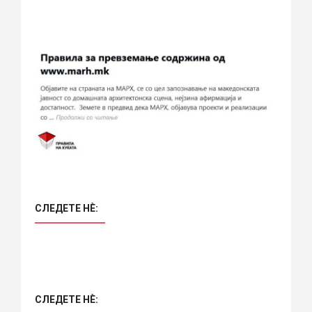
СЛЕДЕТЕ НÈ:
СЛЕДЕТЕ НÈ: