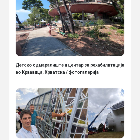
Детско одмаралиште и центар за рехабилитација
во Крвавица, Хрватска / фотогалерија