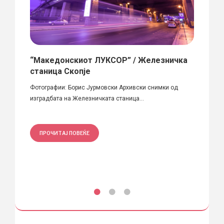
“Македонскиот ЛУКСОР” / Железничка
„Нич
станица Скопје
Отвора
ожбен
Фотографии: Борис Јурмовски Архивски снимки од
Место: 
...
изградбата на Железничката станица...
ПРО
ПРОЧИТАЈ ПОВЕЌЕ