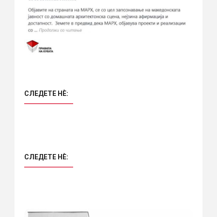
СЛЕДЕТЕ НÈ:
СЛЕДЕТЕ НÈ: