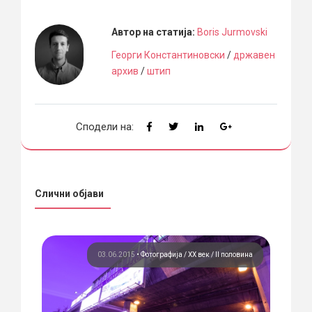
Автор на статија:
Boris Jurmovski
Георги Константиновски
/
државен
архив
/
штип
Сподели на:
Слични објави
03.06.2015
•
Фотографија
ХХ век / II половина