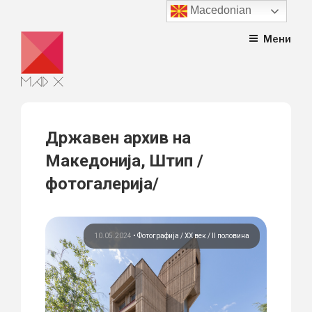
Macedonian
Skip
Мени
to
content
Државен архив на
Македонија, Штип /
фотогалерија/
10.05.2024
•
Фотографија
ХХ век / II половина