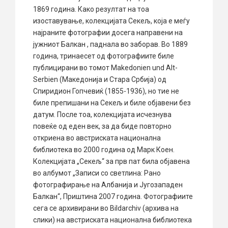
1869 година. Како резултат на тоа
изоставување, колекцијата Секељ, која е меѓу
најраните фотографии досега направени на
јужниот Балкан , паднала во заборав. Во 1889
година, тринаесет од фотографиите биле
публицирани во томот Makedonien und Alt-
Serbien (Македонија и Стара Србија) од
Спиридион Гопчевиќ (1855-1936), но тие не
биле препишани на Секељ и биле објавени без
датум. После тоа, колекцијата исчезнува
повеќе од еден век, за да биде повторно
откриена во австриската национална
библиотека во 2000 година од Марк Коен.
Колекцијата „Секељ“ за прв пат била објавена
во албумот „Записи со светлина: Рано
фотографирање на Албанија и Југозападен
Балкан“, Приштина 2007 година. Фотографиите
сега се архивирани во Bildarchiv (архива на
слики) на австриската национална библиотека