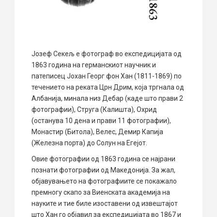
Јозеф Секељ e фотограф во експедицијата од
1863 година на германскиот научник и
патеписец Јохан Георг фон Хан (1811-1869) по
течението на реката Црн Дрим, која тргнала од
Албанија, минала низ Дебар (каде што прави 2
фотографии), Струга (Калишта), Охрид
(останува 10 дена и прави 11 фотографии),
Монастир (Битола), Велес, Демир Капија
(Железна порта) до Солун на Егејот.
Овие фотографии од 1863 година се најрани
познати фотографии од Македонија. За жал,
објавувањето на фотографиите се покажало
премногу скапо за Виенската академија на
науките и тие биле изоставени од извештајот
што Хан го објавил за експедицијата во 1867 и