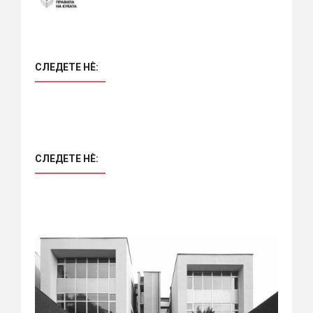
СЛЕДЕТЕ НÈ:
СЛЕДЕТЕ НÈ: