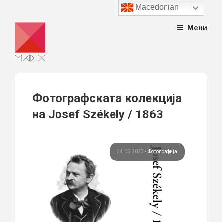
Macedonian
Skip
Мени
to
content
Фотографската колекција
на Josef Székely / 1863
24.05.2023
•
Фотографија