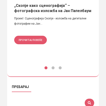
„Скопје како сценографија‘‘ –
„Lost
фотографска изложба на Јан Папелбаум
 ударна
Локаци
Проект: Сценографија Скопје - изложба на дигитални
Година:
фотографии на Јан...
ПРО
ПРОЧИТАЈ ПОВЕЌЕ
ПРЕБАРАЈ