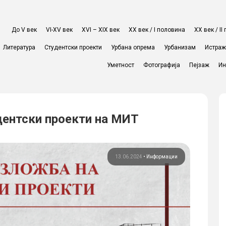
До V век
VI-XV век
XVI – XIX век
ХХ век / I половина
ХХ век / I
Литература
Студентски проекти
Урбана опрема
Урбанизам
Истра
Уметност
Фотографија
Пејзаж
Ин
дентски проекти на МИТ
13.06.2024
•
Информации