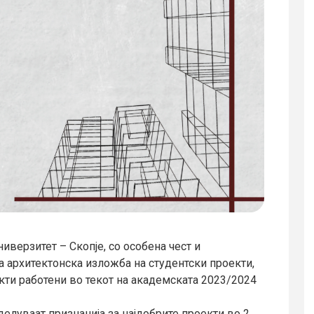
иверзитет – Скопје, со особена чест и
 архитектонска изложба на студентски проекти,
екти работени во текот на академската 2023/2024
елуваат признанија за најдобрите проекти во 2