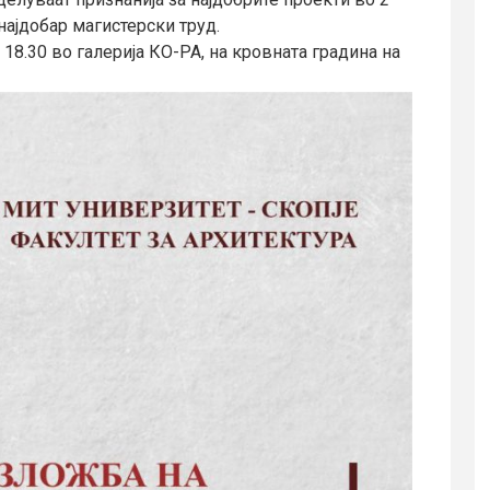
најдобар магистерски труд.
 18.30 во галерија КО-РА, на кровната градина на