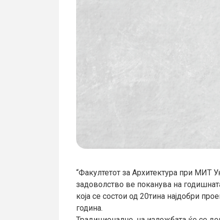
“Факултетот за Архитектура при МИТ Ун
задоволство ве поканува на годишната
која се состои од 20тина најдобри про
година.
Традиционално, на изложбата ќе се дод