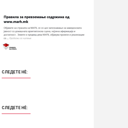
СЛЕДЕТЕ НÈ:
СЛЕДЕТЕ НÈ: