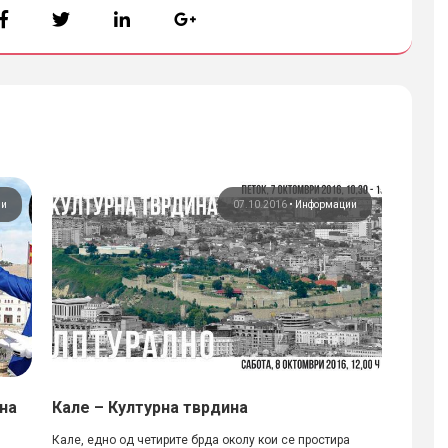
ии
07.10.2016
•
Информации
на
Кале – Културна тврдина
Архит
кровн
Кале, едно од четирите брда околу кои се простира