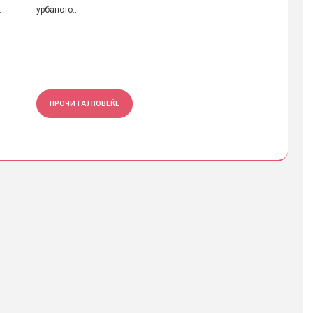
.
урбаното...
Извори:
споделе
ПРОЧИТАЈ ПОВЕЌЕ
ПРОЧ