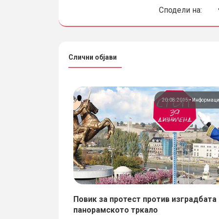
Сподели на:
Слични објави
9
•
Информации
Став
20.08.2015
•
Информац
од проектот за
Повик за протест против изградбата 
панорамското тркало