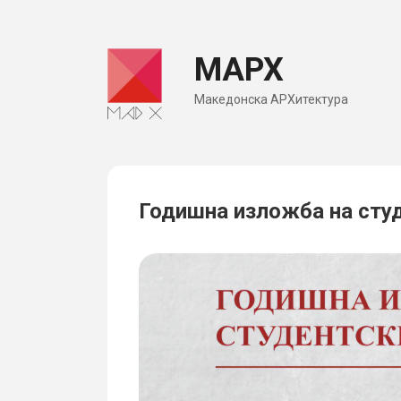
Skip
to
МАРХ
content
Македонска АРХитектура
Годишна изложба на сту