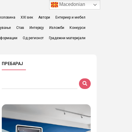
Macedonian
I половина
XXI век
Автори
Ентериер и мебел
жување
Став
Интервју
Изложби
Конкурси
формации
Од регионот
Градежни материјали
ПРЕБАРАЈ