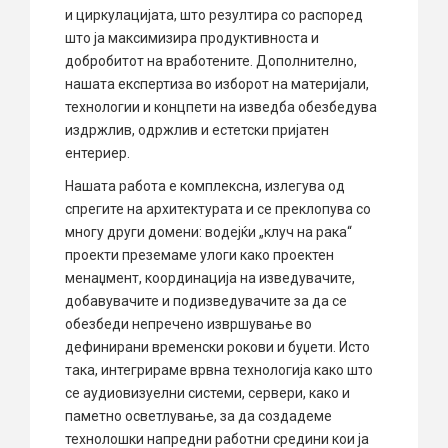
и циркулацијата, што резултира со распоред
што ја максимизира продуктивноста и
добробитот на вработените. Дополнително,
нашата експертиза во изборот на материјали,
технологии и концпети на изведба обезбедува
издржлив, одржлив и естетски пријатен
ентериер.
Нашата работа е комплексна, излегува од
спрегите на архитектурата и се преклопува со
многу други домени: водејќи „клуч на рака“
проекти преземаме улоги како проектен
менаџмент, координација на изведувачите,
добавувачите и подизведувачите за да се
обезбеди непречено извршување во
дефинирани временски рокови и буџети. Исто
така, интегрираме врвна технологија како што
се аудиовизуелни системи, сервери, како и
паметно осветлување, за да создадеме
технолошки напредни работни средини кои ја