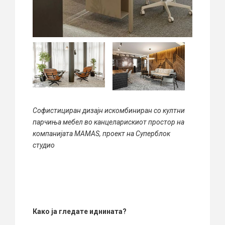
Софистициран дизајн искомбиниран со култни
парчиња мебел во канцеларискиот простор на
компанијата МАМАS, проект на Суперблок
студио
Како ја гледате иднината?