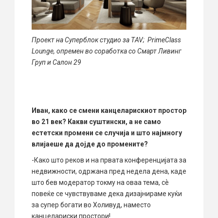
Проект на Суперблок студио за ТAV; PrimeClass
Lounge, опремен во соработка со Смарт Ливинг
Груп и Салон 29
Иван, како се смени канцеларискиот простор
во 21 век? Какви суштински, а не само
естетски промени се случија и што најмногу
влијаеше да дојде до промените?
-Како што реков и на првата конференцијата за
недвижности, одржана пред недела дена, каде
што бев модератор токму на оваа тема, сѐ
повеќе се чувствуваме дека дизајнираме куќи
за супер богати во Холивуд, наместо
канцелариски простори!