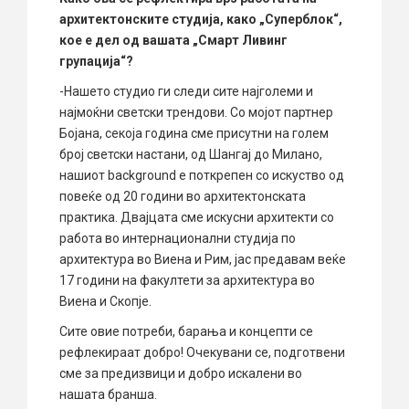
архитектонските студија, како „Суперблок“,
кое е дел од вашата „Смарт Ливинг
групација“?
-Нашето студио ги следи сите најголеми и
најмоќни светски трендови. Со мојот партнер
Бојана, секоја година сме присутни на голем
број светски настани, од Шангај до Милано,
нашиот background е поткрепен со искуство од
повеќе од 20 години во архитектонската
практика. Двајцата сме искусни архитекти со
работа во интернационални студија по
архитектура во Виена и Рим, јас предавам веќе
17 години на факултети за архитектура во
Виена и Скопје.
Сите овие потреби, барања и концепти се
рефлекираат добро! Очекувани се, подготвени
сме за предизвици и добро искалени во
нашата бранша.