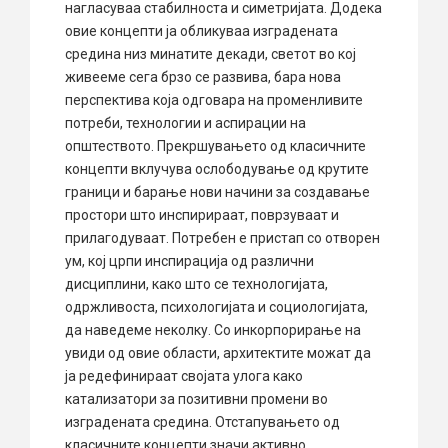
нагласуваа стабилноста и симетријата. Додека
овие концепти ја обликуваа изградената
средина низ минатите декади, светот во кој
живееме сега брзо се развива, бара нова
перспектива која одговара на променливите
потреби, технологии и аспирации на
општеството. Прекршувањето од класичните
концепти вклучува ослободување од крутите
граници и барање нови начини за создавање
простори што инспирираат, поврзуваат и
прилагодуваат. Потребен е пристап со отворен
ум, кој црпи инспирација од различни
дисциплини, како што се технологијата,
одржливоста, психологијата и социологијата,
да наведеме неколку. Со инкорпорирање на
увиди од овие области, архитектите можат да
ја редефинираат својата улога како
катализатори за позитивни промени во
изградената средина. Отстапувањето од
класичните концепти значи активно