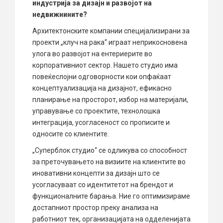
индустрија за дизајн и развојот на
недвижнините?
Архитектонските компании специјализирани за
проекти „клуч на рака“ играат неприкосновена
улога во развојот на ентериерите во
корпоративниот сектор. Нашето студио има
повеќеслојни одговорности кои опфаќаат
концептуализација на дизајнот, ефикасно
планирање на просторот, избор на материјали,
управување со проектите, технолошка
интеграција, усогласеност со прописите и
односите со клиентите.
„Суперблок студио“ се одликува со способност
за преточувањето на визиите на клиентите во
иновативни концепти за дизајн што се
усогласуваат со идентитетот на брендот и
функционалните барања. Ние го оптимизираме
достапниот простор преку анализа на
работниот тек, организацијата на одделенијата