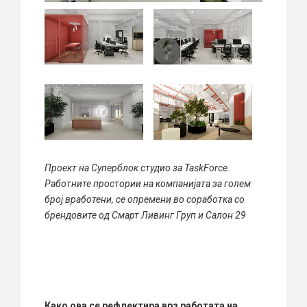
Проект на Суперблок студио за TaskForce.
Работните простории на компанијата за голем
број вработени, се опремени во соработка со
брендовите од Смарт Ливинг Груп и Салон 29
Како ова се рефлектира врз работата на