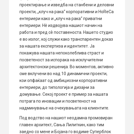
проектирање и изведба на станбени и деловни
проекти, „клуч на рака“ корпоративни и HoReCa
ентериери како и „клуч на рака“ приватни
ентериери. Нè издвојува нашиот начин на
работа и пред сѐ поставеноста. Нашето студио
е во излог, кој служи како транспарентен доказ
за нашата експертиза и идентитет. Ја
покажува нашата непоколеблива страст и
посветеност за испорака на исклучителни
архитектонски решенија. Во моментов, активно
сме вклучени во над 10 динамични проекти,
кои опфаќаат од амбициозни корпоративни
ентериери, до типологија и дизајни за
домување. Секој проект е пример за нашата
потрага по иновации и посветеност на
надминување на очекувањата на клиентите.
Под водство на нашиот неодамна промовиран
главен архитект, Сања Лилиткин, како тим
заедно со мене и Бојана го водиме Суперблок