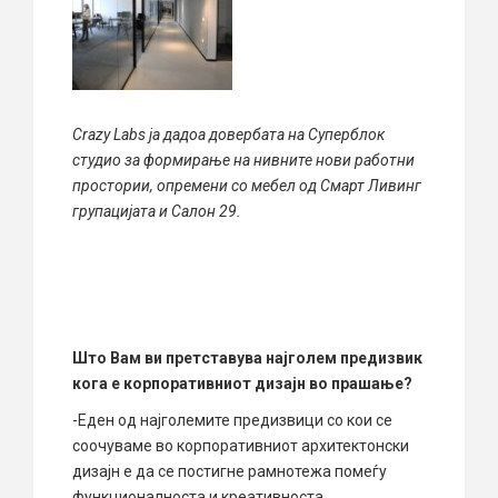
Crazy Labs ја дадоа довербата на Суперблок
студио за формирање на нивните нови работни
простории, опремени со мебел од Смарт Ливинг
групацијата и Салон 29.
Што Вам ви претставува најголем предизвик
кога е корпоративниот дизајн во прашање?
-Еден од најголемите предизвици со кои се
соочуваме во корпоративниот архитектонски
дизајн е да се постигне рамнотежа помеѓу
функционалноста и креативноста.