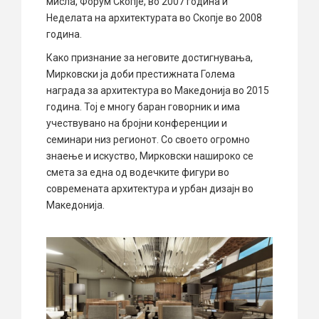
мисла, Форум Скопје, во 2007 година и
Неделата на архитектурата во Скопје во 2008
година.
Како признание за неговите достигнувања,
Мирковски ја доби престижната Голема
награда за архитектура во Македонија во 2015
година. Тој е многу баран говорник и има
учествувано на бројни конференции и
семинари низ регионот. Со своето огромно
знаење и искуство, Мирковски нашироко се
смета за една од водечките фигури во
современата архитектура и урбан дизајн во
Македонија.