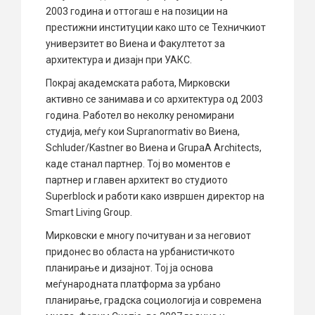
2003 година и оттогаш е на позиции на
престижни институции како што се Техничкиот
универзитет во Виена и Факултетот за
архитектура и дизајн при УАКС.
Покрај академската работа, Мирковски
активно се занимава и со архитектура од 2003
година. Работел во неколку реномирани
студија, меѓу кои Supranormativ во Виена,
Schluder/Kastner во Виена и GrupaA Architects,
каде станал партнер. Тој во моментов е
партнер и главен архитект во студиото
Superblock и работи како извршен директор на
Smart Living Group.
Мирковски е многу почитуван и за неговиот
придонес во областа на урбанистичкото
планирање и дизајнот. Тој ја основа
меѓународната платформа за урбано
планирање, градска социологија и современа