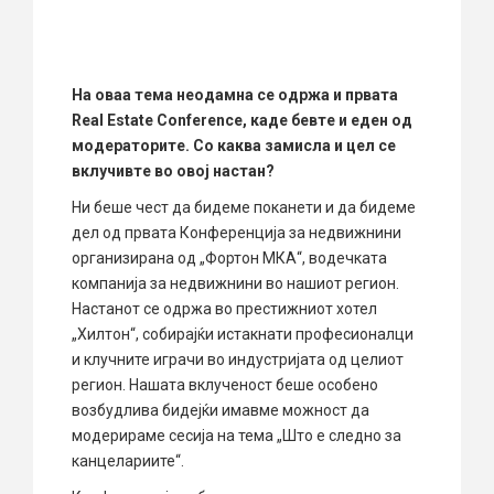
На оваа тема неодамна се одржa и првата
Real Estate Conference, каде бевте и еден од
модераторите. Со каква замисла и цел се
вклучивте во овој настан?
Ни беше чест да бидеме поканети и да бидеме
дел од првата Конференција за недвижнини
организирана од „Фортон МКА“, водечката
компанија за недвижнини во нашиот регион.
Настанот се одржа во престижниот хотел
„Хилтон“, собирајќи истакнати професионалци
и клучните играчи во индустријата од целиот
регион. Нашата вклученост беше особено
возбудлива бидејќи имавме можност да
модерираме сесија на тема „Што е следно за
канцелариите“.