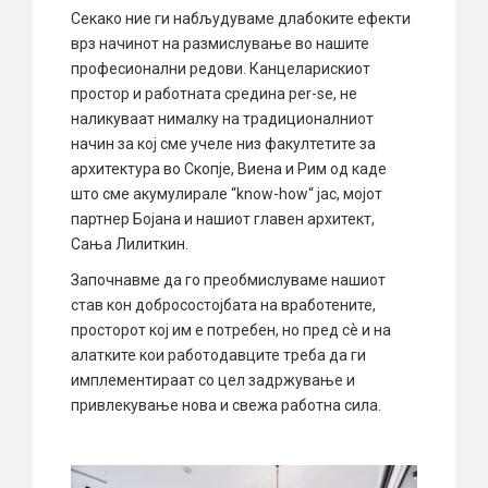
Секако ние ги набљудуваме длабоките ефекти
врз начинот на размислување во нашите
професионални редови. Канцеларискиот
простор и работната средина per-se, не
наликуваат нималку на традиционалниот
начин за кој сме учеле низ факултетите за
архитектура во Скопје, Виена и Рим од каде
што сме акумулирале “know-how“ јас, мојот
партнер Бојана и нашиот главен архитект,
Сања Лилиткин.
Започнавме да го преобмислуваме нашиот
став кон добросостојбата на вработените,
просторот кој им е потребен, но пред сѐ и на
алатките кои работодавците треба да ги
имплементираат со цел задржување и
привлекување нова и свежа работна сила.