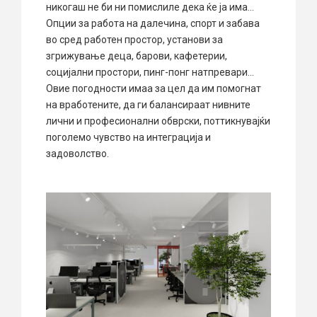
никогаш не би ни помислиле дека ќе ја има…
Опции за работа на далечина, спорт и забава
во сред работен простор, установи за
згрижување деца, барови, кафетерии,
социјални простори, пинг-понг натпревари…
Овие погодности имаа за цел да им помогнат
на вработените, да ги балансираат нивните
лични и професионални обврски, поттикнувајќи
поголемо чувство на интеграција и
задоволство.