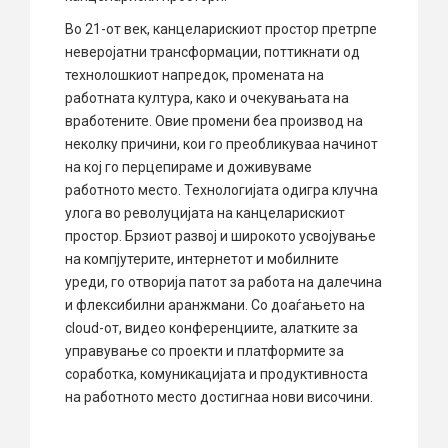
Во 21-от век, канцеларискиот простор претрпе
неверојатни трансформации, поттикнати од
технолошкиот напредок, промената на
работната култура, како и очекувањата на
вработените. Овие промени беа производ на
неколку причини, кои го преобликуваа начинот
на кој го перцепираме и доживуваме
работното место. Технологијата одигра клучна
улога во револуцијата на канцеларискиот
простор. Брзиот развој и широкото усвојување
на компјутерите, интернетот и мобилните
уреди, го отворија патот за работа на далечина
и флексибилни аранжмани. Со доаѓањето на
cloud-от, видео конференциите, алатките за
управување со проекти и платформите за
соработка, комуникацијата и продуктивноста
на работното место достигнаа нови височини.