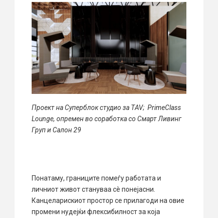
Проект на Суперблок студио за ТAV; PrimeClass
Lounge, опремен во соработка со Смарт Ливинг
Груп и Салон 29
Понатаму, границите помеѓу работата и
личниот живот стануваа сè понејасни.
Канцеларискиот простор се прилагоди на овие
промени нудејќи флексибилност за која