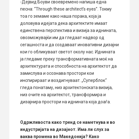
-Дејвид Боуви своевремено напиша една
песна: “Through these architect’s eyes”. Токму
тоа го земаме како наша порака, која ја
доловува идејата дека архитектите имаат
единствена перспектива и визија за иднината,
овозможувајќи им да гледаат надвор од
сегашноста и да создаваат иновативни дизајни
кои го обликуваат светот околу нас. Иднината
ја гледаме преку трансформативната моќ на
архитектурата и способноста на архитектот да
замислува и осознава простори кои
инспирираат и воздигнуваат. „Суперблок“
гледа понатаму, низ архитектонската визија,
низ очите на архитектот, трансформира и
дизајнира простори на иднината која доаѓа.
Одржливoста како тренд се наметнува и во
индустријата на дизајнот. Има ли слух за
ваква промена во Македонија? Како