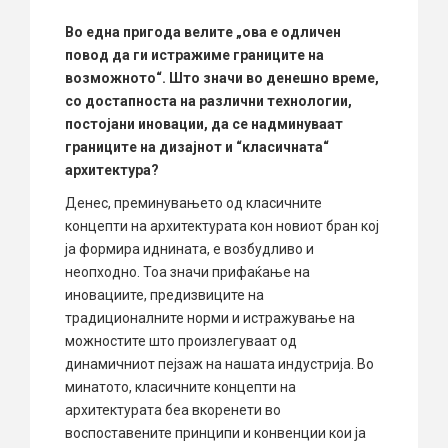
Во
една пригода велите „ова е одличен
повод да ги истражиме границите на
возможното“. Што значи во денешно време,
со достапноста на различни технологии,
постојани иновации, да се надминуваат
границите на дизајнот и “класичната“
архитектура?
Денес, преминувањето од класичните
концепти на архитектурата кон новиот бран кој
ја формира иднината, е возбудливо и
неопходно. Тоа значи прифаќање на
иновациите, предизвиците на
традиционалните норми и истражување на
можностите што произлегуваат од
динамичниот пејзаж на нашата индустрија. Во
минатото, класичните концепти на
архитектурата беа вкоренети во
воспоставените принципи и конвенции кои ја