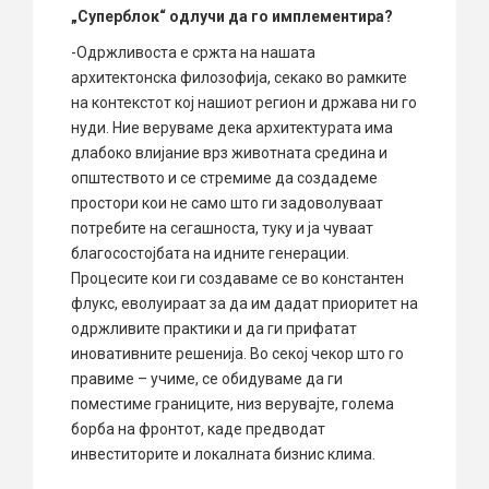
„Суперблок“ одлучи да го имплементира?
-Одржливоста е сржта на нашата
архитектонска филозофија, секако во рамките
на контекстот кој нашиот регион и држава ни го
нуди. Ние веруваме дека архитектурата има
длабоко влијание врз животната средина и
општеството и се стремиме да создадеме
простори кои не само што ги задоволуваат
потребите на сегашноста, туку и ја чуваат
благосостојбата на идните генерации.
Процесите кои ги создаваме се во константен
флукс, еволуираат за да им дадат приоритет на
одржливите практики и да ги прифатат
иновативните решенија. Во секој чекор што го
правиме – учиме, се обидуваме да ги
поместиме границите, низ верувајте, голема
борба на фронтот, каде предводат
инвеститорите и локалната бизнис клима.