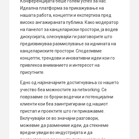
Конференцијата беше голем успех за нас.
Идеална платформа за прикажување на
нашата работа, концепти и експертиза пред
високо ангажираната публика. Како модератор
на панелот за канцелариски простори, ја водев
дискусијата, олеснувајќи ги разговорите што
предизвикуваа размислување за иднината на
канцелариските простори. Споделивме
концепти, трендови и иновативни идеи кои го
привлекоа вниманието и интересот на
присутните.
Едно од најзначајните достигнувања со нашето
учество беа можностите за networking. Се
поврзавме со бројни водечки и потенцијални
клиенти кои беа заинтригирани од нашиот
пристап и проектите што ги прикажавме.
Вклучувајќи се во значајни разговори,
можевме да размениме идеи, да стекнеме
вредни увиди во индустријата и да