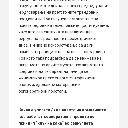
вклучување во иднината преку предвидување
и одговарање на претстојните трендови и
предизвици. Тоа вклучува останување во
првите редови на технолошките достигнувања,
како што се вештачката интелигенција,
виртуелната реалност и параметричкиот
дизајн, и нивно искористување за да ги
поместат границите на она што е остварливо.
Тоа исто така подразбира да се внимава на
влијанието на архитектурата врз животната
средина и да се бараат начини да се
минимизира преку енергетски ефикасни
системи, одржливи материјали и
регенеративни пристапи.
Каква е улогата / влијанието на компаниите
кои работат корпоративни проекти по
принцип “клуч на рака“ во севкупната