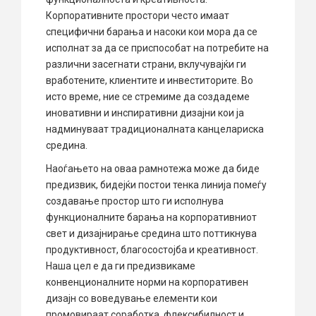
Корпоративните простори често имаат
специфични барања и насоки кои мора да се
исполнат за да се приспособат на потребите на
различни засегнати страни, вклучувајќи ги
вработените, клиентите и инвеститорите. Во
исто време, ние се стремиме да создадеме
иновативни и инспиративни дизајни кои ја
надминуваат традиционалната канцелариска
средина.
Наоѓањето на оваа рамнотежа може да биде
предизвик, бидејќи постои тенка линија помеѓу
создавање простор што ги исполнува
функционалните барања на корпоративниот
свет и дизајнирање средина што поттикнува
продуктивност, благосостојба и креативност.
Наша цел е да ги предизвикаме
конвенционалните норми на корпоративен
дизајн со воведување елементи кои
промовираат соработка, флексибилност и