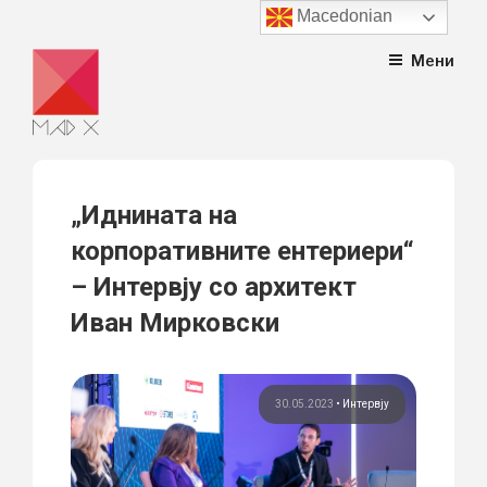
Macedonian
Skip
Мени
to
content
„Иднината на
корпоративните ентериери“
– Интервју со архитект
Иван Мирковски
30.05.2023
•
Интервју