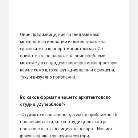
Овие предизвици, ние ги гледаме како
можности за иновации и поместување на
границите на корпоративниот дизајн. Со
внимателно решавање на овие проблеми,
можеме да создадеме корпоративни простори
кои не само што се функционални и ефикасни,
туку и визуелно привлечни.
Во каков формат е вашето архитектонско
студио „Суперблок“?
-Студиото е составено од тим од приближно 15
професионалци, кое се труди цврсто да ја
постави својата позиција на пазарот. Нашиот
фокус опфаќа три клучни сектори: