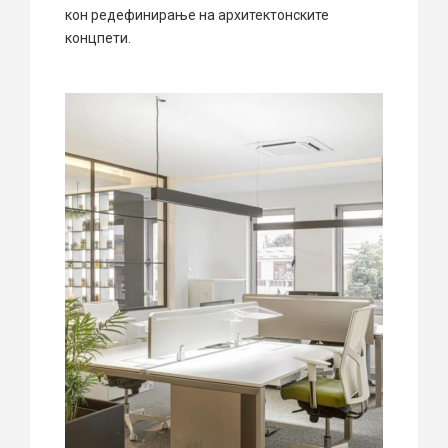
кон редефинирање на архитектонските
концпети.