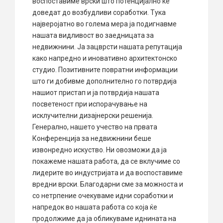
воспоставиме врски што потенцијално ќе
доведат до возбудливи соработки. Тука
најверојатно во голема мера ја подигнавме
нашата видливост во заедницата за
недвижнини. Ја зацврсти нашата репутација
како напредно и иновативно архитектонско
студио. Позитивните повратни информации
што ги добивме дополнително го потврдија
нашиот пристап и ја потврдија нашата
посветеност при испорачување на
исклучителни дизајнерски решенија.
Генерално, нашето учество на првата
Конференција за недвижнини беше
извонредно искуство. Ни овозможи да ја
покажеме нашата работа, да се вклучиме со
лидерите во индустријата и да воспоставиме
вредни врски. Благодарни сме за можноста и
со нетрпение очекуваме идни соработки и
напредок во нашата работа со која ќе
продолжиме да ја обликуваме иднината на