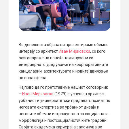
Во денешната објава ви презентираме обемно
интервју со архитект
Иван Мирковски
, со кого
разговараме на повеќе теми врзани со
ентериерното уредување на коорпоративните
канцеларии, архитектурата и новите движења
во оваа сфера.
Најпрво да го претставиме нашиот соговорник
–
Иван Мирковски
(1979) е успешен архитект,
урбанист и универзитетски предавач, познат по
неговата експертиза во урбаниот дизајн и
неговите обемни истражувања за социјалната
морфологија и постсоцијалистичките градови.
Својата академска кариера ја започнува во